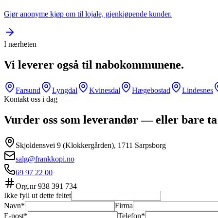
Gjør anonyme kjøp om til lojale, gjenkjøpende kunder.
I nærheten
Vi leverer også til nabokommunene.
Farsund
Lyngdal
Kvinesdal
Hægebostad
Lindesnes
Kontakt oss i dag
Vurder oss som leverandør — eller bare ta
Skjoldensvei 9 (Klokkergården), 1711 Sarpsborg
salg@frankkopi.no
69 97 22 00
Org.nr
938 391 734
Ikke fyll ut dette feltet
Navn*
Firma
E-post*
Telefon*