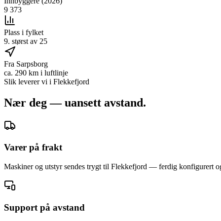
Innbyggere (2026)
9 373
Plass i fylket
9. størst av 25
Fra Sarpsborg
ca. 290 km i luftlinje
Slik leverer vi i
Flekkefjord
Nær deg — uansett avstand.
Varer på frakt
Maskiner og utstyr sendes trygt til Flekkefjord — ferdig konfigurert og 
Support på avstand