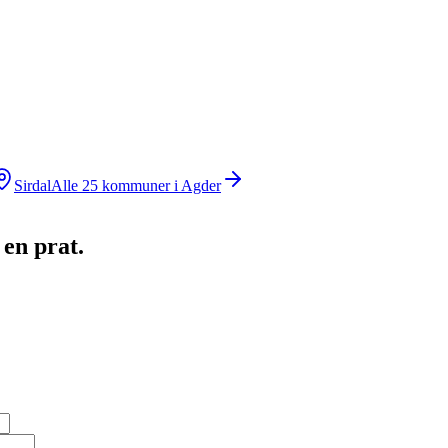
Sirdal
Alle
25
kommuner i
Agder
 en prat.