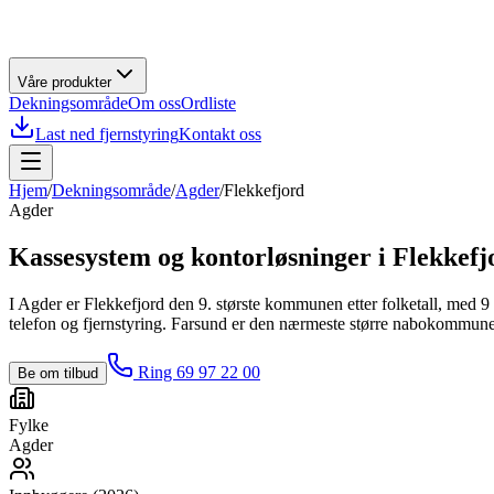
Våre produkter
Dekningsområde
Om oss
Ordliste
Last ned fjernstyring
Kontakt oss
Hjem
/
Dekningsområde
/
Agder
/
Flekkefjord
Agder
Kassesystem og kontorløsninger i
Flekkefj
I Agder er Flekkefjord den 9. største kommunen etter folketall, med 9
telefon og fjernstyring. Farsund er den nærmeste større nabokommunen
Ring 69 97 22 00
Be om tilbud
Fylke
Agder