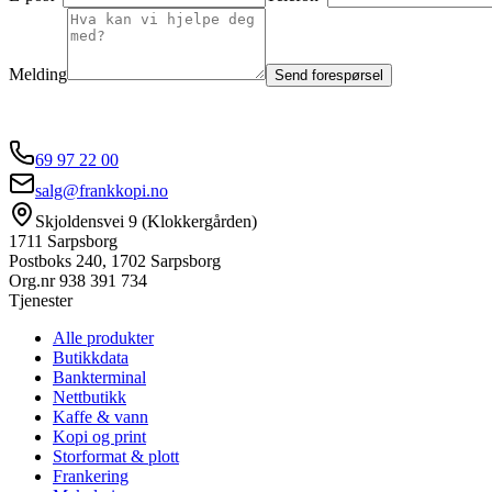
Melding
Send forespørsel
69 97 22 00
salg@frankkopi.no
Skjoldensvei 9 (Klokkergården)
1711 Sarpsborg
Postboks 240, 1702 Sarpsborg
Org.nr
938 391 734
Tjenester
Alle produkter
Butikkdata
Bankterminal
Nettbutikk
Kaffe & vann
Kopi og print
Storformat & plott
Frankering