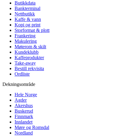
Butikkdata
Bankterminal
Nettbutikk
Kaffe & vann
Kopi og print
Storformat & plott
Frankering
Makulering
Møterom & skilt
Kundeklubb
Kaffeprodukter
Take-away
Bestill rekvisita
Ordliste
Dekningsområde
Hele Norge
Agder
Akershus
Buskerud
Finnmark
Innlandet
Møre og Romsdal
Nordland