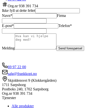
Org.nr
938 391 734
Ikke fyll ut dette feltet
Navn*
Firma
E-post*
Telefon*
Melding
Send forespørsel
69 97 22 00
salg@frankkopi.no
Skjoldensvei 9 (Klokkergården)
1711 Sarpsborg
Postboks 240, 1702 Sarpsborg
Org.nr
938 391 734
Tjenester
Alle produkter