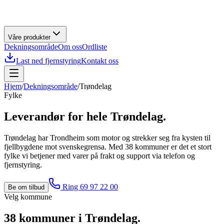
Våre produkter
Dekningsområde
Om oss
Ordliste
Last ned fjernstyring
Kontakt oss
Hjem
/
Dekningsområde
/
Trøndelag
Fylke
Leverandør for hele
Trøndelag
.
Trøndelag har Trondheim som motor og strekker seg fra kysten til
fjellbygdene mot svenskegrensa. Med 38 kommuner er det et stort
fylke vi betjener med varer på frakt og support via telefon og
fjernstyring.
Ring 69 97 22 00
Be om tilbud
Velg kommune
38
kommuner i
Trøndelag
.