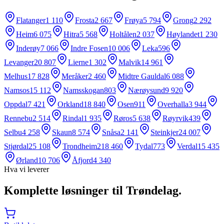
Flatanger
1 110
Frosta
2 667
Frøya
5 794
Grong
2 292
Heim
6 075
Hitra
5 568
Holtålen
2 037
Høylandet
1 230
Inderøy
7 066
Indre Fosen
10 006
Leka
596
Levanger
20 807
Lierne
1 302
Malvik
14 961
Melhus
17 828
Meråker
2 460
Midtre Gauldal
6 088
Namsos
15 112
Namsskogan
803
Nærøysund
9 920
Oppdal
7 421
Orkland
18 840
Osen
911
Overhalla
3 944
Rennebu
2 514
Rindal
1 935
Røros
5 638
Røyrvik
439
Selbu
4 258
Skaun
8 574
Snåsa
2 141
Steinkjer
24 007
Stjørdal
25 108
Trondheim
218 460
Tydal
773
Verdal
15 435
Ørland
10 706
Åfjord
4 340
Hva vi leverer
Komplette løsninger til
Trøndelag
.