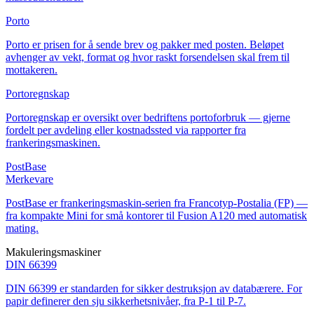
Porto
Porto er prisen for å sende brev og pakker med posten. Beløpet
avhenger av vekt, format og hvor raskt forsendelsen skal frem til
mottakeren.
Portoregnskap
Portoregnskap er oversikt over bedriftens portoforbruk — gjerne
fordelt per avdeling eller kostnadssted via rapporter fra
frankeringsmaskinen.
PostBase
Merkevare
PostBase er frankeringsmaskin-serien fra Francotyp-Postalia (FP) —
fra kompakte Mini for små kontorer til Fusion A120 med automatisk
mating.
Makuleringsmaskiner
DIN 66399
DIN 66399 er standarden for sikker destruksjon av databærere. For
papir definerer den sju sikkerhetsnivåer, fra P-1 til P-7.