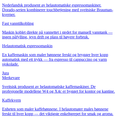
Nederlandsk produsent av helautomatiske espressomaskiner.
Dorado-serien kombinerer touchbetjening med sveitsiske Brauman-
kverner.
Fast vanntilkobling
Maskin koblet direkte på vannettet i stedet for manuell vanntank —
ingen påfylling, jevn drift og plass til høyere forbruk.
Helautomatisk espressomaskin
En kaffemaskin som maler bønnene ferskt og brygger hver kopp
automatisk med ett trykk — fra espresso til cappuccino og varm
sjokolade.
Jura
Merkevare
Sveitsisk produsent av helautomatiske kaffemaskiner. De
profesjonelle modellene W4 og X4c er bygget for kontor og kantine.
Kaffekvern
Enheten som maler kaffebønnene. I helautomater males bønnene
ferskt til hver kopp — det viktigste enkeltgrepet for smak og aroma.