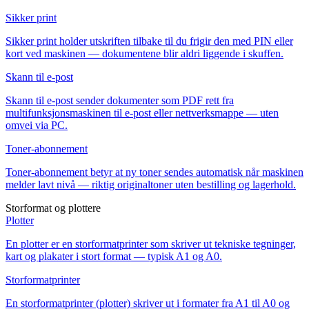
Sikker print
Sikker print holder utskriften tilbake til du frigir den med PIN eller
kort ved maskinen — dokumentene blir aldri liggende i skuffen.
Skann til e-post
Skann til e-post sender dokumenter som PDF rett fra
multifunksjonsmaskinen til e-post eller nettverksmappe — uten
omvei via PC.
Toner-abonnement
Toner-abonnement betyr at ny toner sendes automatisk når maskinen
melder lavt nivå — riktig originaltoner uten bestilling og lagerhold.
Storformat og plottere
Plotter
En plotter er en storformatprinter som skriver ut tekniske tegninger,
kart og plakater i stort format — typisk A1 og A0.
Storformatprinter
En storformatprinter (plotter) skriver ut i formater fra A1 til A0 og