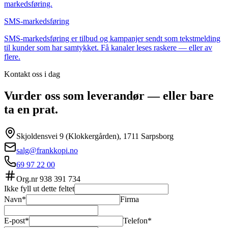
markedsføring.
SMS-markedsføring
SMS-markedsføring er tilbud og kampanjer sendt som tekstmelding
til kunder som har samtykket. Få kanaler leses raskere — eller av
flere.
Kontakt oss i dag
Vurder oss som leverandør — eller bare
ta en prat.
Skjoldensvei 9 (Klokkergården), 1711 Sarpsborg
salg@frankkopi.no
69 97 22 00
Org.nr
938 391 734
Ikke fyll ut dette feltet
Navn*
Firma
E-post*
Telefon*