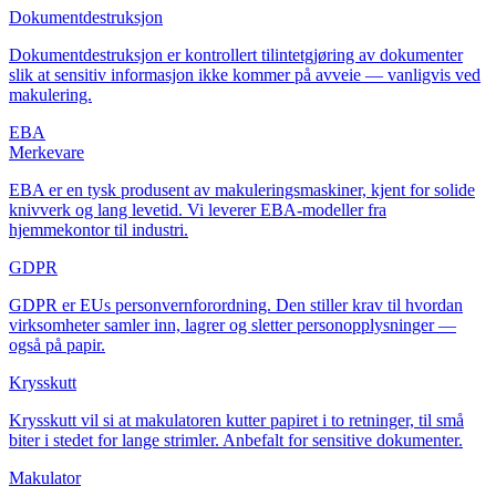
Dokumentdestruksjon
Dokumentdestruksjon er kontrollert tilintetgjøring av dokumenter
slik at sensitiv informasjon ikke kommer på avveie — vanligvis ved
makulering.
EBA
Merkevare
EBA er en tysk produsent av makuleringsmaskiner, kjent for solide
knivverk og lang levetid. Vi leverer EBA-modeller fra
hjemmekontor til industri.
GDPR
GDPR er EUs personvernforordning. Den stiller krav til hvordan
virksomheter samler inn, lagrer og sletter personopplysninger —
også på papir.
Krysskutt
Krysskutt vil si at makulatoren kutter papiret i to retninger, til små
biter i stedet for lange strimler. Anbefalt for sensitive dokumenter.
Makulator