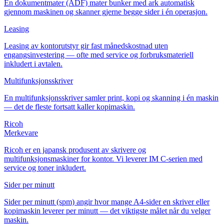
En dokumentmater (ADF) mater bunker med ark automatisk
gjennom maskinen og skanner gjerne begge sider i én operasjon.
Leasing
Leasing av kontorutstyr gir fast månedskostnad uten
engangsinvestering — ofte med service og forbruksmateriell
inkludert i avtalen.
Multifunksjonsskriver
En multifunksjonsskriver samler print, kopi og skanning i én maskin
— det de fleste fortsatt kaller kopimaskin.
Ricoh
Merkevare
Ricoh er en japansk produsent av skrivere og
multifunksjonsmaskiner for kontor. Vi leverer IM C-serien med
service og toner inkludert.
Sider per minutt
Sider per minutt (spm) angir hvor mange A4-sider en skriver eller
kopimaskin leverer per minutt — det viktigste målet når du velger
maskin.