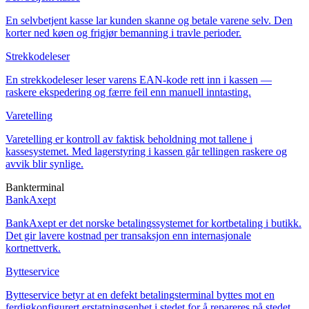
En selvbetjent kasse lar kunden skanne og betale varene selv. Den
korter ned køen og frigjør bemanning i travle perioder.
Strekkodeleser
En strekkodeleser leser varens EAN-kode rett inn i kassen —
raskere ekspedering og færre feil enn manuell inntasting.
Varetelling
Varetelling er kontroll av faktisk beholdning mot tallene i
kassesystemet. Med lagerstyring i kassen går tellingen raskere og
avvik blir synlige.
Bankterminal
BankAxept
BankAxept er det norske betalingssystemet for kortbetaling i butikk.
Det gir lavere kostnad per transaksjon enn internasjonale
kortnettverk.
Bytteservice
Bytteservice betyr at en defekt betalingsterminal byttes mot en
ferdigkonfigurert erstatningsenhet i stedet for å repareres på stedet.