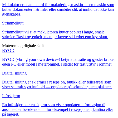
Makulator er et annet ord for makuleringsmaskin — en maskin som
kutter dokumenter i strimler eller småbiter slik at innholdet ikke kan
gjenskapes.
Strimmelkutt
Strimmelkutt vil si at makulatoren kutter papiret i lange, smale
strimler. Raskt og enkelt, men gir lavere sikkerhet enn krysskutt.
Møterom og digitale skilt
BYOD
BYOD («bring your own device») betyr at ansatte og gjester bruker
egen PC eller mobil i møterommet, i stedet for fast utstyr i rommet.
Digital skilting
Digital skilting er skjermer i resepsjon, butikk eller fellesareal som
viser sentralt styrt innhold — oppdatert på sekunder, uten plakater.
Infoskjerm
En infoskjerm er en skjerm som viser oppdatert informasjon til
ansatte eller besøkende — for eksempel i resepsjonen, kantina eller
på lageret.