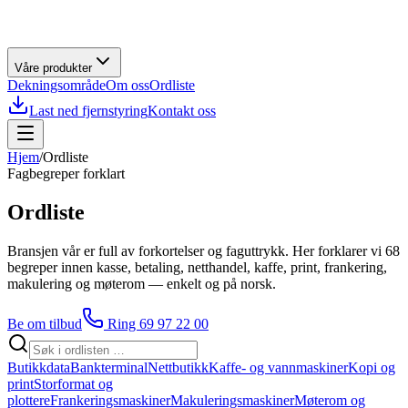
Våre produkter
Dekningsområde
Om oss
Ordliste
Last ned fjernstyring
Kontakt oss
Hjem
/
Ordliste
Fagbegreper forklart
Ordliste
Bransjen vår er full av forkortelser og faguttrykk. Her forklarer vi
68
begreper innen kasse, betaling, netthandel, kaffe, print, frankering,
makulering og møterom — enkelt og på norsk.
Be om tilbud
Ring 69 97 22 00
Butikkdata
Bankterminal
Nettbutikk
Kaffe- og vannmaskiner
Kopi og
print
Storformat og
plottere
Frankeringsmaskiner
Makuleringsmaskiner
Møterom og