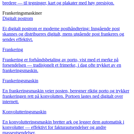
bredere — til tegninger, kart og plakater med høy presisjon.
Frankeringsmaskiner
Digitalt postrom
Et digitalt postrom er moderne posthåndtering: Inngående post
skannes og distribueres digitalt, mens utgående post frankeres og
sendes effektivt.
Frankering
Frankering er forhåndsbetaling av porto, vist med et merke på
forsendelsen — tradisjonelt et frimerke, i dag ofte trykket av en
frankeringsmaskin.
Frankeringsmaskin
En frankeringsmaskin veier posten, beregner riktig porto og trykker
frankeringen rett på konvolutten. Portoen lastes ned digitalt over
internett.
Konvolutteringsmaskin
En konvolutteringsmaskin bretter ark og legger dem automatisk i
konvolutter — effektivt for fakturautsendelser og andre
masseutsendelser.