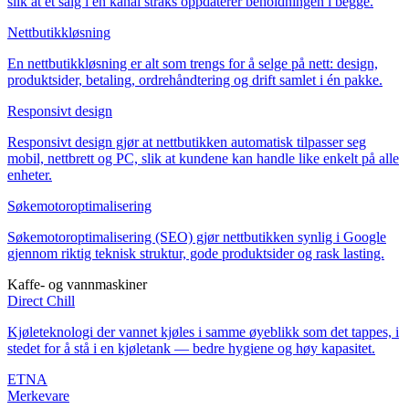
slik at et salg i én kanal straks oppdaterer beholdningen i begge.
Nettbutikkløsning
En nettbutikkløsning er alt som trengs for å selge på nett: design,
produktsider, betaling, ordrehåndtering og drift samlet i én pakke.
Responsivt design
Responsivt design gjør at nettbutikken automatisk tilpasser seg
mobil, nettbrett og PC, slik at kundene kan handle like enkelt på alle
enheter.
Søkemotoroptimalisering
Søkemotoroptimalisering (SEO) gjør nettbutikken synlig i Google
gjennom riktig teknisk struktur, gode produktsider og rask lasting.
Kaffe- og vannmaskiner
Direct Chill
Kjøleteknologi der vannet kjøles i samme øyeblikk som det tappes, i
stedet for å stå i en kjøletank — bedre hygiene og høy kapasitet.
ETNA
Merkevare