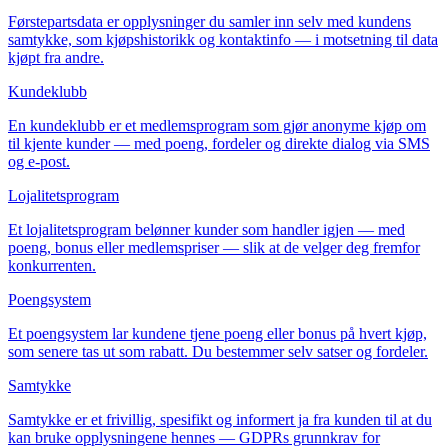
Førstepartsdata er opplysninger du samler inn selv med kundens
samtykke, som kjøpshistorikk og kontaktinfo — i motsetning til data
kjøpt fra andre.
Kundeklubb
En kundeklubb er et medlemsprogram som gjør anonyme kjøp om
til kjente kunder — med poeng, fordeler og direkte dialog via SMS
og e-post.
Lojalitetsprogram
Et lojalitetsprogram belønner kunder som handler igjen — med
poeng, bonus eller medlemspriser — slik at de velger deg fremfor
konkurrenten.
Poengsystem
Et poengsystem lar kundene tjene poeng eller bonus på hvert kjøp,
som senere tas ut som rabatt. Du bestemmer selv satser og fordeler.
Samtykke
Samtykke er et frivillig, spesifikt og informert ja fra kunden til at du
kan bruke opplysningene hennes — GDPRs grunnkrav for