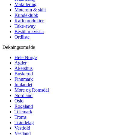
Makulering
Møterom & skilt
Kundeklubb
Kaffeprodukter
Take-away
Bestill rekvisita
Ordliste
Dekningsområde
Hele Norge
Agder
Akershus
Buskerud
Finnmark
Innlandet
Møre og Romsdal
Nordland
Oslo
Rogaland
Telemark
Troms
Trøndelag
Vestfold
Vestland