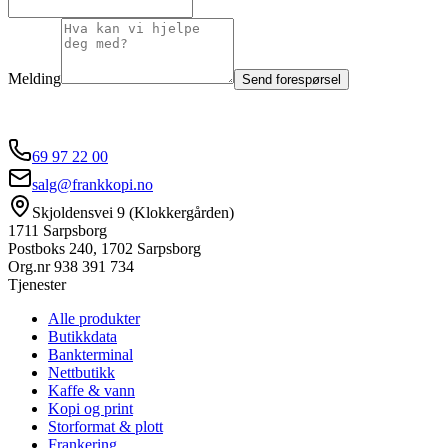
Melding
Send forespørsel
69 97 22 00
salg@frankkopi.no
Skjoldensvei 9 (Klokkergården)
1711 Sarpsborg
Postboks 240, 1702 Sarpsborg
Org.nr
938 391 734
Tjenester
Alle produkter
Butikkdata
Bankterminal
Nettbutikk
Kaffe & vann
Kopi og print
Storformat & plott
Frankering