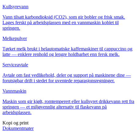
Kullsyrevann
Vann tilsatt karbondioksid (CO2), som gir bobler og frisk smak.
Lages ferskt på arbeidsplassen med en vannmaskin koblet til
springen.
Melkepulver
Tørket melk brukt i helautomatiske kaffemaskiner til cappuccino og
latte — enklere renhold og lengre holdbarhet enn fersk melk.
Serviceavtale
Avtale om fast vedlikehold, deler og support på maskinene dine —
forutsigbar drift i stedet for uventede reparasjonsregninger.
Vannmaskin
Maskin som gir kjølt, romtemperert eller kullsyret drikkevann rett fra
springen — et miljøvennlig alternativ til flaskevann på
arbeidsplassen.
Kopi og print
Dokumentmater