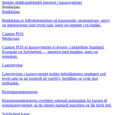
digitale skilt
Kundeklubb integrert i kassesystemet
Butikkdata
Butikkdata
Butikkdata er fellesbetegnelsen på kassepunkt, programvare, utstyr
og integrasjoner som styrer salg, lager og oppgjør i en butikk.
Capture POS
Merkevare
Capture POS er kassesystemet vi leverer, i modellene Standard,
Kompakt og Selvbetjent — integrert med betaling, lager og
regnskap.
Lagerstyring
Lagerstyring i kassesystemet holder beholdningen oppdatert ved
hvert salg og gir kontroll på vareflyt, bestilling og synk mot
nettbutikk.
Regnskapsintegrasjon
Regnskapsintegrasjon overfører salgstall automatisk fra kassen til
regnskapssystemet, så du slipper manuell punching og får færre feil.
Selvbetjent kasse