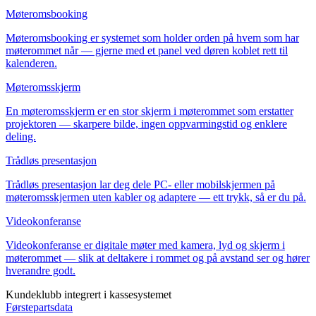
Møteromsbooking
Møteromsbooking er systemet som holder orden på hvem som har
møterommet når — gjerne med et panel ved døren koblet rett til
kalenderen.
Møteromsskjerm
En møteromsskjerm er en stor skjerm i møterommet som erstatter
projektoren — skarpere bilde, ingen oppvarmingstid og enklere
deling.
Trådløs presentasjon
Trådløs presentasjon lar deg dele PC- eller mobilskjermen på
møteromsskjermen uten kabler og adaptere — ett trykk, så er du på.
Videokonferanse
Videokonferanse er digitale møter med kamera, lyd og skjerm i
møterommet — slik at deltakere i rommet og på avstand ser og hører
hverandre godt.
Kundeklubb integrert i kassesystemet
Førstepartsdata