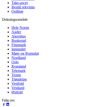
Take-away
Bestill rekvisita
Ordliste
Dekningsområde
Hele Norge
Agder
Akershus
Buskerud
Finnmark
Innlandet
Møre og Romsdal
Nordland
Oslo
Rogaland
Telemark
Troms
Trøndelag
Vestfold
Vestland
Østfold
Følg oss