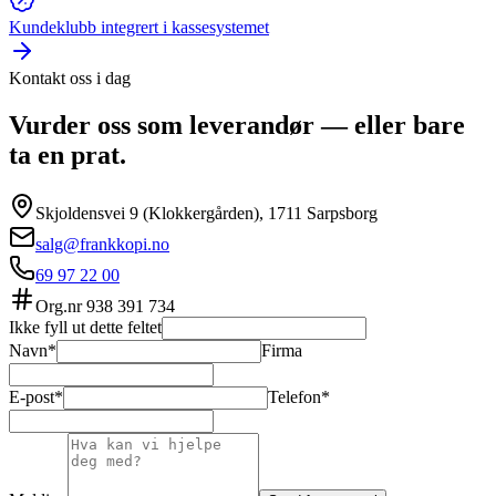
Kundeklubb integrert i kassesystemet
Kontakt oss i dag
Vurder oss som leverandør — eller bare
ta en prat.
Skjoldensvei 9 (Klokkergården), 1711 Sarpsborg
salg@frankkopi.no
69 97 22 00
Org.nr
938 391 734
Ikke fyll ut dette feltet
Navn*
Firma
E-post*
Telefon*