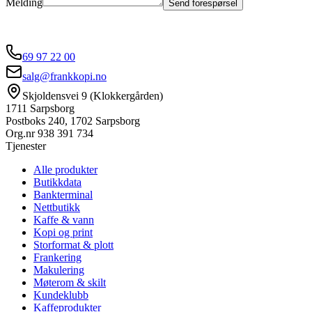
Melding
Send forespørsel
69 97 22 00
salg@frankkopi.no
Skjoldensvei 9 (Klokkergården)
1711 Sarpsborg
Postboks 240, 1702 Sarpsborg
Org.nr
938 391 734
Tjenester
Alle produkter
Butikkdata
Bankterminal
Nettbutikk
Kaffe & vann
Kopi og print
Storformat & plott
Frankering
Makulering
Møterom & skilt
Kundeklubb
Kaffeprodukter