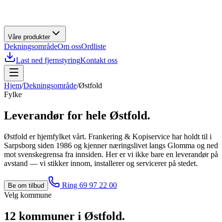
Våre produkter
Dekningsområde
Om oss
Ordliste
Last ned fjernstyring
Kontakt oss
Hjem
/
Dekningsområde
/
Østfold
Fylke
Leverandør for hele
Østfold
.
Østfold er hjemfylket vårt. Frankering & Kopiservice har holdt til i
Sarpsborg siden 1986 og kjenner næringslivet langs Glomma og ned
mot svenskegrensa fra innsiden. Her er vi ikke bare en leverandør på
avstand — vi stikker innom, installerer og servicerer på stedet.
Ring 69 97 22 00
Be om tilbud
Velg kommune
12
kommuner i
Østfold
.