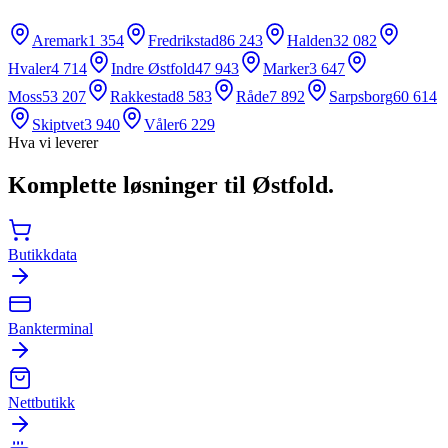
Aremark
1 354
Fredrikstad
86 243
Halden
32 082
Hvaler
4 714
Indre Østfold
47 943
Marker
3 647
Moss
53 207
Rakkestad
8 583
Råde
7 892
Sarpsborg
60 614
Skiptvet
3 940
Våler
6 229
Hva vi leverer
Komplette løsninger til
Østfold
.
Butikkdata
Bankterminal
Nettbutikk