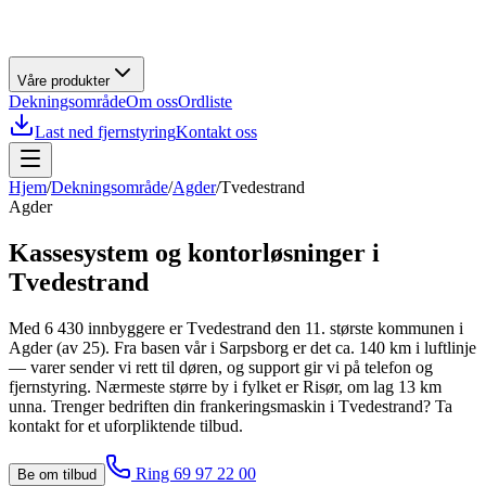
Våre produkter
Dekningsområde
Om oss
Ordliste
Last ned fjernstyring
Kontakt oss
Hjem
/
Dekningsområde
/
Agder
/
Tvedestrand
Agder
Kassesystem og kontorløsninger i
Tvedestrand
Med 6 430 innbyggere er Tvedestrand den 11. største kommunen i
Agder (av 25). Fra basen vår i Sarpsborg er det ca. 140 km i luftlinje
— varer sender vi rett til døren, og support gir vi på telefon og
fjernstyring. Nærmeste større by i fylket er Risør, om lag 13 km
unna. Trenger bedriften din frankeringsmaskin i Tvedestrand? Ta
kontakt for et uforpliktende tilbud.
Ring 69 97 22 00
Be om tilbud