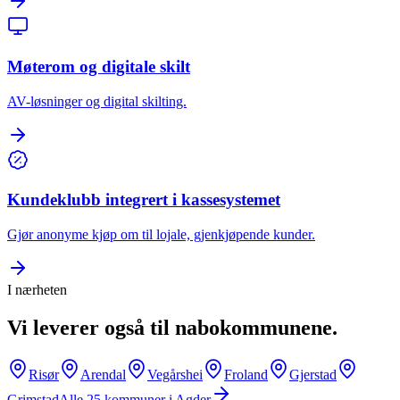
Møterom og digitale skilt
AV-løsninger og digital skilting.
Kundeklubb integrert i kassesystemet
Gjør anonyme kjøp om til lojale, gjenkjøpende kunder.
I nærheten
Vi leverer også til nabokommunene.
Risør
Arendal
Vegårshei
Froland
Gjerstad
Grimstad
Alle
25
kommuner i
Agder