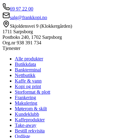
69 97 22 00
salg@frankkopi.no
Skjoldensvei 9 (Klokkergården)
1711 Sarpsborg
Postboks 240, 1702 Sarpsborg
Org.nr
938 391 734
Tjenester
Alle produkter
Butikkdata
Bankterminal
Nettbutikk
Kaffe & vann
Kopi og print
Storformat & plott
Frankering
Makulering
Møterom & skilt
Kundeklubb
Kaffeprodukter
Take-away
Bestill rekvisita
Ordliste