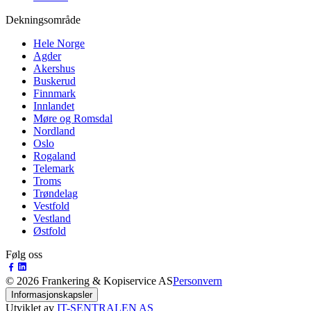
Dekningsområde
Hele Norge
Agder
Akershus
Buskerud
Finnmark
Innlandet
Møre og Romsdal
Nordland
Oslo
Rogaland
Telemark
Troms
Trøndelag
Vestfold
Vestland
Østfold
Følg oss
©
2026
Frankering & Kopiservice AS
Personvern
Informasjonskapsler
Utviklet av
IT-SENTRALEN AS