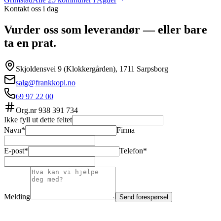
Kontakt oss i dag
Vurder oss som leverandør — eller bare
ta en prat.
Skjoldensvei 9 (Klokkergården), 1711 Sarpsborg
salg@frankkopi.no
69 97 22 00
Org.nr
938 391 734
Ikke fyll ut dette feltet
Navn*
Firma
E-post*
Telefon*
Melding
Send forespørsel