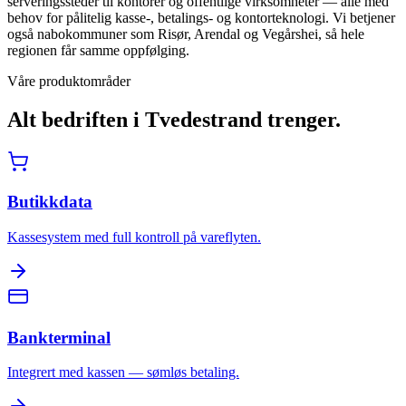
serveringssteder til kontorer og offentlige virksomheter — alle med
behov for pålitelig kasse-, betalings- og kontorteknologi. Vi betjener
også nabokommuner som Risør, Arendal og Vegårshei, så hele
regionen får samme oppfølging.
Våre produktområder
Alt bedriften i
Tvedestrand
trenger.
Butikkdata
Kassesystem med full kontroll på vareflyten.
Bankterminal
Integrert med kassen — sømløs betaling.