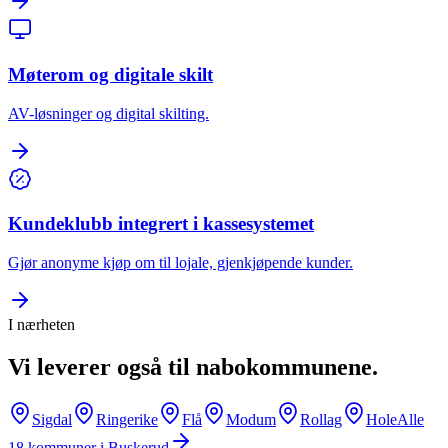
Møterom og digitale skilt
AV-løsninger og digital skilting.
Kundeklubb integrert i kassesystemet
Gjør anonyme kjøp om til lojale, gjenkjøpende kunder.
I nærheten
Vi leverer også til nabokommunene.
Sigdal
Ringerike
Flå
Modum
Rollag
Hole
Alle
18
kommuner i
Buskerud