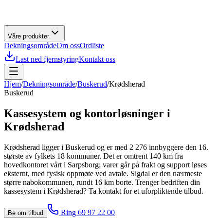
Våre produkter
Dekningsområde
Om oss
Ordliste
Last ned fjernstyring
Kontakt oss
Hjem
/
Dekningsområde
/
Buskerud
/
Krødsherad
Buskerud
Kassesystem og kontorløsninger i
Krødsherad
Krødsherad ligger i Buskerud og er med 2 276 innbyggere den 16.
største av fylkets 18 kommuner. Det er omtrent 140 km fra
hovedkontoret vårt i Sarpsborg; varer går på frakt og support løses
eksternt, med fysisk oppmøte ved avtale. Sigdal er den nærmeste
større nabokommunen, rundt 16 km borte. Trenger bedriften din
kassesystem i Krødsherad? Ta kontakt for et uforpliktende tilbud.
Ring 69 97 22 00
Be om tilbud