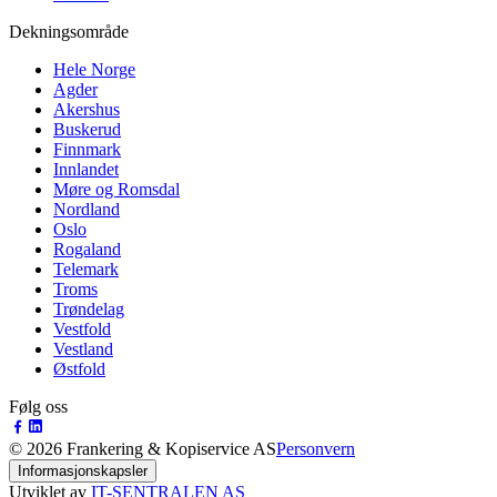
Dekningsområde
Hele Norge
Agder
Akershus
Buskerud
Finnmark
Innlandet
Møre og Romsdal
Nordland
Oslo
Rogaland
Telemark
Troms
Trøndelag
Vestfold
Vestland
Østfold
Følg oss
©
2026
Frankering & Kopiservice AS
Personvern
Informasjonskapsler
Utviklet av
IT-SENTRALEN AS