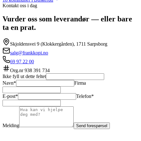
Kontakt oss i dag
Vurder oss som leverandør — eller bare
ta en prat.
Skjoldensvei 9 (Klokkergården), 1711 Sarpsborg
salg@frankkopi.no
69 97 22 00
Org.nr
938 391 734
Ikke fyll ut dette feltet
Navn*
Firma
E-post*
Telefon*
Melding
Send forespørsel