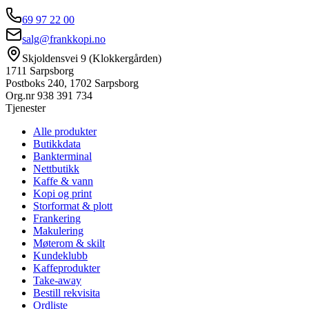
69 97 22 00
salg@frankkopi.no
Skjoldensvei 9 (Klokkergården)
1711 Sarpsborg
Postboks 240, 1702 Sarpsborg
Org.nr
938 391 734
Tjenester
Alle produkter
Butikkdata
Bankterminal
Nettbutikk
Kaffe & vann
Kopi og print
Storformat & plott
Frankering
Makulering
Møterom & skilt
Kundeklubb
Kaffeprodukter
Take-away
Bestill rekvisita
Ordliste