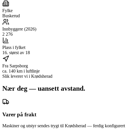
Fylke
Buskerud
Innbyggere (2026)
2 276
Plass i fylket
16. størst av 18
Fra Sarpsborg
ca. 140 km i luftlinje
Slik leverer vi i
Krødsherad
Nær deg — uansett avstand.
Varer på frakt
Maskiner og utstyr sendes trygt til Krødsherad — ferdig konfigurert