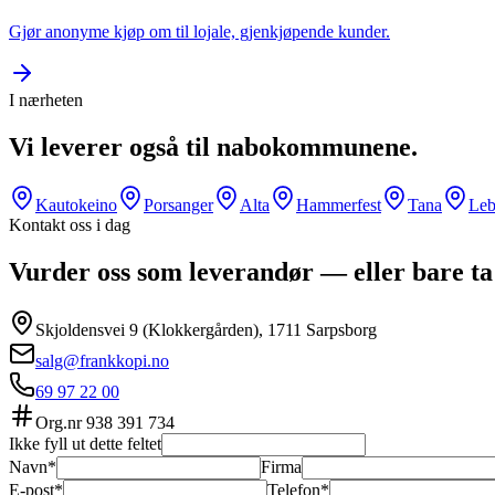
Gjør anonyme kjøp om til lojale, gjenkjøpende kunder.
I nærheten
Vi leverer også til nabokommunene.
Kautokeino
Porsanger
Alta
Hammerfest
Tana
Leb
Kontakt oss i dag
Vurder oss som leverandør — eller bare ta
Skjoldensvei 9 (Klokkergården), 1711 Sarpsborg
salg@frankkopi.no
69 97 22 00
Org.nr
938 391 734
Ikke fyll ut dette feltet
Navn*
Firma
E-post*
Telefon*