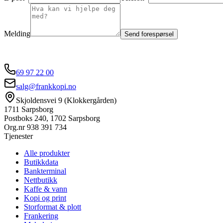
Melding
Send forespørsel
69 97 22 00
salg@frankkopi.no
Skjoldensvei 9 (Klokkergården)
1711 Sarpsborg
Postboks 240, 1702 Sarpsborg
Org.nr
938 391 734
Tjenester
Alle produkter
Butikkdata
Bankterminal
Nettbutikk
Kaffe & vann
Kopi og print
Storformat & plott
Frankering