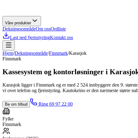
Våre produkter
Dekningsområde
Om oss
Ordliste
Last ned fjernstyring
Kontakt oss
Hjem
/
Dekningsområde
/
Finnmark
/
Karasjok
Finnmark
Kassesystem og kontorløsninger i
Karasjo
Karasjok ligger i Finnmark og er med 2 524 innbyggere den 9. største
vi over telefon og fjernstyring. Kautokeino er den nærmeste større na
Ring 69 97 22 00
Be om tilbud
Fylke
Finnmark