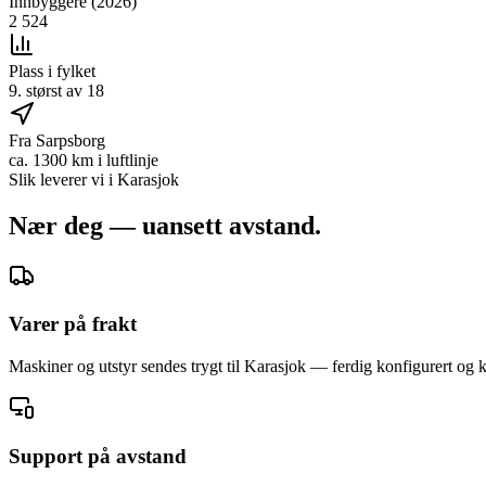
Innbyggere (2026)
2 524
Plass i fylket
9. størst av 18
Fra Sarpsborg
ca. 1300 km i luftlinje
Slik leverer vi i
Karasjok
Nær deg — uansett avstand.
Varer på frakt
Maskiner og utstyr sendes trygt til Karasjok — ferdig konfigurert og kl
Support på avstand