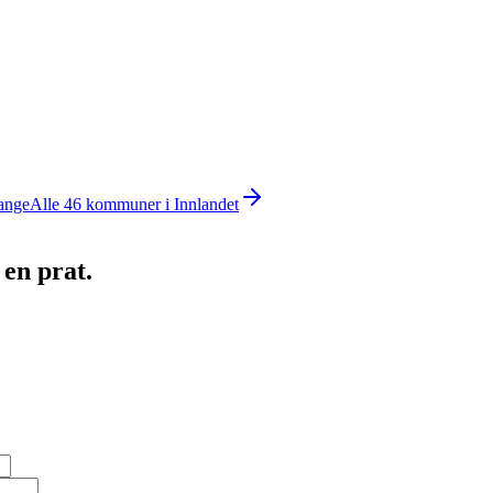
ange
Alle
46
kommuner i
Innlandet
 en prat.