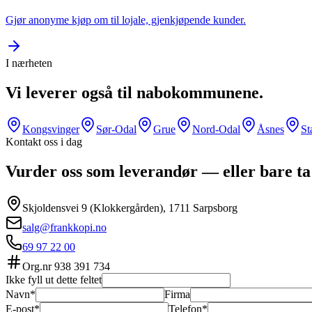
Gjør anonyme kjøp om til lojale, gjenkjøpende kunder.
I nærheten
Vi leverer også til nabokommunene.
Kongsvinger
Sør-Odal
Grue
Nord-Odal
Åsnes
St
Kontakt oss i dag
Vurder oss som leverandør — eller bare ta
Skjoldensvei 9 (Klokkergården), 1711 Sarpsborg
salg@frankkopi.no
69 97 22 00
Org.nr
938 391 734
Ikke fyll ut dette feltet
Navn*
Firma
E-post*
Telefon*