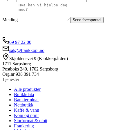
Melding
Send forespørsel
69 97 22 00
salg@frankkopi.no
Skjoldensvei 9 (Klokkergården)
1711 Sarpsborg
Postboks 240, 1702 Sarpsborg
Org.nr
938 391 734
Tjenester
Alle produkter
Butikkdata
Bankterminal
Nettbutikk
Kaffe & vann
Kopi og print
Storformat & plott
Frankering