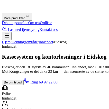
Våre produkter
Dekningsområde
Om oss
Ordliste
Last ned fjernstyring
Kontakt oss
Hjem
/
Dekningsområde
/
Innlandet
/
Eidskog
Innlandet
Kassesystem og kontorløsninger i
Eidskog
Eidskog er den 18. største av 46 kommuner i Innlandet, med 6 103 innbyg
Mot Kongsvinger er det cirka 23 km — den nærmeste av de større kommu
Ring 69 97 22 00
Be om tilbud
Fylke
Innlandet