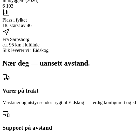
Innbyggere (2026)
6 103
Plass i fylket
18. størst av 46
Fra Sarpsborg
ca. 95 km i luftlinje
Slik leverer vi i
Eidskog
Nær deg — uansett avstand.
Varer på frakt
Maskiner og utstyr sendes trygt til Eidskog — ferdig konfigurert og kla
Support på avstand