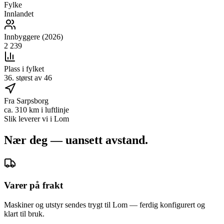
Fylke
Innlandet
Innbyggere (2026)
2 239
Plass i fylket
36. størst av 46
Fra Sarpsborg
ca. 310 km i luftlinje
Slik leverer vi i
Lom
Nær deg — uansett avstand.
Varer på frakt
Maskiner og utstyr sendes trygt til Lom — ferdig konfigurert og
klart til bruk.