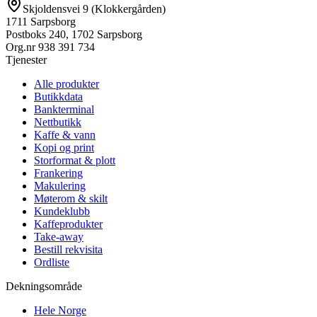
Skjoldensvei 9 (Klokkergården)
1711 Sarpsborg
Postboks 240, 1702 Sarpsborg
Org.nr
938 391 734
Tjenester
Alle produkter
Butikkdata
Bankterminal
Nettbutikk
Kaffe & vann
Kopi og print
Storformat & plott
Frankering
Makulering
Møterom & skilt
Kundeklubb
Kaffeprodukter
Take-away
Bestill rekvisita
Ordliste
Dekningsområde
Hele Norge