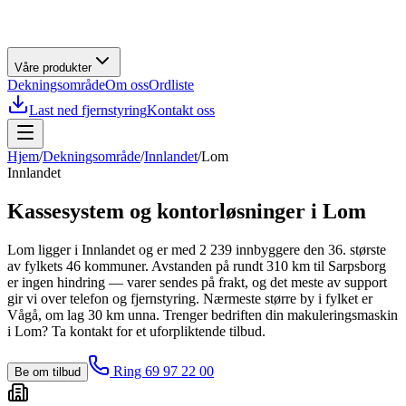
Våre produkter
Dekningsområde
Om oss
Ordliste
Last ned fjernstyring
Kontakt oss
Hjem
/
Dekningsområde
/
Innlandet
/
Lom
Innlandet
Kassesystem og kontorløsninger i
Lom
Lom ligger i Innlandet og er med 2 239 innbyggere den 36. største
av fylkets 46 kommuner. Avstanden på rundt 310 km til Sarpsborg
er ingen hindring — varer sendes på frakt, og det meste av support
gir vi over telefon og fjernstyring. Nærmeste større by i fylket er
Vågå, om lag 30 km unna. Trenger bedriften din makuleringsmaskin
i Lom? Ta kontakt for et uforpliktende tilbud.
Ring 69 97 22 00
Be om tilbud