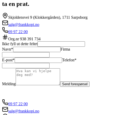
ta en prat.
Skjoldensvei 9 (Klokkergården), 1711 Sarpsborg
salg@frankkopi.no
69 97 22 00
Org.nr
938 391 734
Ikke fyll ut dette feltet
Navn*
Firma
E-post*
Telefon*
Melding
Send forespørsel
69 97 22 00
salg@frankkopi.no