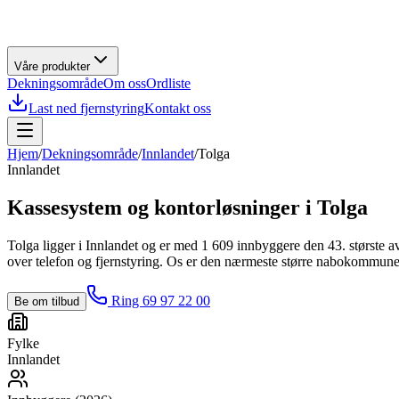
Våre produkter
Dekningsområde
Om oss
Ordliste
Last ned fjernstyring
Kontakt oss
Hjem
/
Dekningsområde
/
Innlandet
/
Tolga
Innlandet
Kassesystem og kontorløsninger i
Tolga
Tolga ligger i Innlandet og er med 1 609 innbyggere den 43. største a
over telefon og fjernstyring. Os er den nærmeste større nabokommunen,
Ring 69 97 22 00
Be om tilbud
Fylke
Innlandet