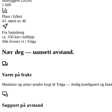
Innbyggere (2026)
1 609
Plass i fylket
43. størst av 46
Fra Sarpsborg
ca. 350 km i luftlinje
Slik leverer vi i
Tolga
Nær deg — uansett avstand.
Varer på frakt
Maskiner og utstyr sendes trygt til Tolga — ferdig konfigurert og klart 
Support på avstand