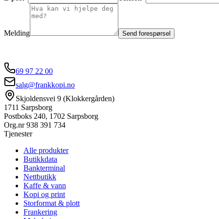
Melding
Send forespørsel
69 97 22 00
salg@frankkopi.no
Skjoldensvei 9 (Klokkergården)
1711 Sarpsborg
Postboks 240, 1702 Sarpsborg
Org.nr
938 391 734
Tjenester
Alle produkter
Butikkdata
Bankterminal
Nettbutikk
Kaffe & vann
Kopi og print
Storformat & plott
Frankering