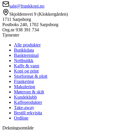
salg@frankkopi.no
Skjoldensvei 9 (Klokkergården)
1711 Sarpsborg
Postboks 240, 1702 Sarpsborg
Org.nr
938 391 734
Tjenester
Alle produkter
Butikkdata
Bankterminal
Nettbutikk
Kaffe & vann
Kopi og print
Storformat & plott
Frankering
Makulering
Møterom & skilt
Kundeklubb
Kaffeprodukter
Take-away
Bestill rekvisita
Ordliste
Dekningsområde