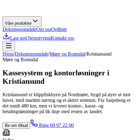
Våre produkter
Dekningsområde
Om oss
Ordliste
Last ned fjernstyring
Kontakt oss
Hjem
/
Dekningsområde
/
Møre og Romsdal
/
Kristiansund
Møre og Romsdal
Kassesystem og kontorløsninger i
Kristiansund
Kristiansund er klippfiskbyen på Nordmøre, bygd på øyer ut mot
havet, med maritim næring og et aktivt sentrum. Fra Sarpsborg er
det rundt 480 km, men vi leverer kontor-, kasse- og
betalingsløsninger på lik linje med resten av landet.
Ring 69 97 22 00
Be om tilbud