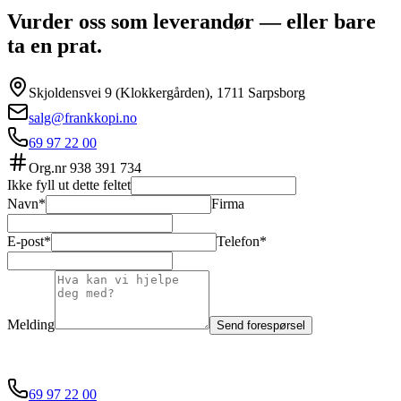
Vurder oss som leverandør — eller bare
ta en prat.
Skjoldensvei 9 (Klokkergården), 1711 Sarpsborg
salg@frankkopi.no
69 97 22 00
Org.nr
938 391 734
Ikke fyll ut dette feltet
Navn*
Firma
E-post*
Telefon*
Melding
Send forespørsel
69 97 22 00