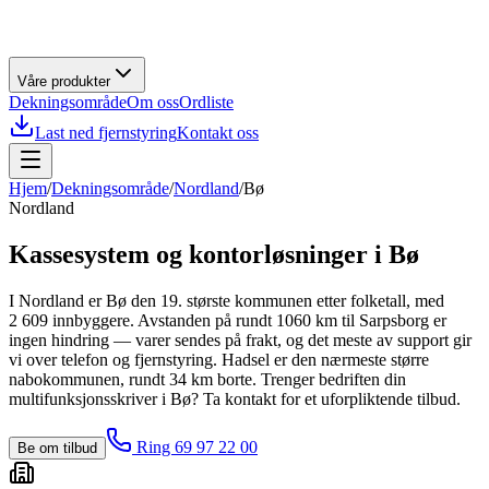
Våre produkter
Dekningsområde
Om oss
Ordliste
Last ned fjernstyring
Kontakt oss
Hjem
/
Dekningsområde
/
Nordland
/
Bø
Nordland
Kassesystem og kontorløsninger i
Bø
I Nordland er Bø den 19. største kommunen etter folketall, med
2 609 innbyggere. Avstanden på rundt 1060 km til Sarpsborg er
ingen hindring — varer sendes på frakt, og det meste av support gir
vi over telefon og fjernstyring. Hadsel er den nærmeste større
nabokommunen, rundt 34 km borte. Trenger bedriften din
multifunksjonsskriver i Bø? Ta kontakt for et uforpliktende tilbud.
Ring 69 97 22 00
Be om tilbud