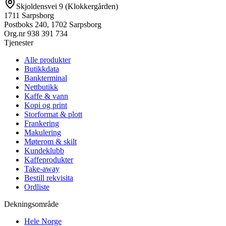
Skjoldensvei 9 (Klokkergården)
1711 Sarpsborg
Postboks 240, 1702 Sarpsborg
Org.nr
938 391 734
Tjenester
Alle produkter
Butikkdata
Bankterminal
Nettbutikk
Kaffe & vann
Kopi og print
Storformat & plott
Frankering
Makulering
Møterom & skilt
Kundeklubb
Kaffeprodukter
Take-away
Bestill rekvisita
Ordliste
Dekningsområde
Hele Norge