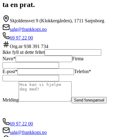
ta en prat.
Skjoldensvei 9 (Klokkergården), 1711 Sarpsborg
salg@frankkopi.no
69 97 22 00
Org.nr
938 391 734
Ikke fyll ut dette feltet
Navn*
Firma
E-post*
Telefon*
Melding
Send forespørsel
69 97 22 00
salg@frankkopi.no