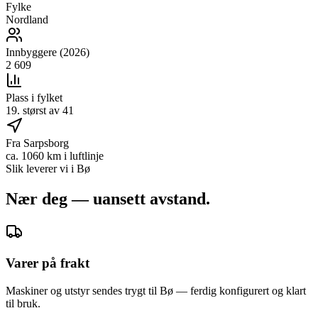
Fylke
Nordland
Innbyggere (2026)
2 609
Plass i fylket
19. størst av 41
Fra Sarpsborg
ca. 1060 km i luftlinje
Slik leverer vi i
Bø
Nær deg — uansett avstand.
Varer på frakt
Maskiner og utstyr sendes trygt til Bø — ferdig konfigurert og klart
til bruk.