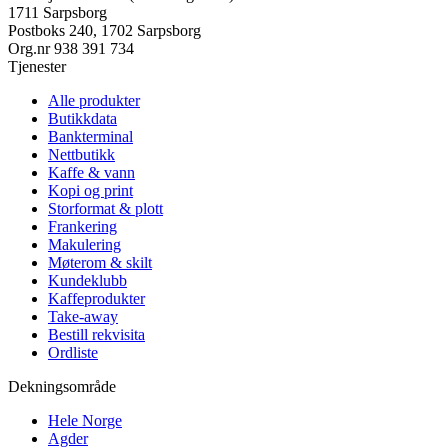
1711 Sarpsborg
Postboks 240, 1702 Sarpsborg
Org.nr
938 391 734
Tjenester
Alle produkter
Butikkdata
Bankterminal
Nettbutikk
Kaffe & vann
Kopi og print
Storformat & plott
Frankering
Makulering
Møterom & skilt
Kundeklubb
Kaffeprodukter
Take-away
Bestill rekvisita
Ordliste
Dekningsområde
Hele Norge
Agder