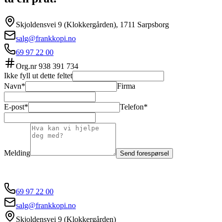
Skjoldensvei 9 (Klokkergården), 1711 Sarpsborg
salg@frankkopi.no
69 97 22 00
Org.nr
938 391 734
Ikke fyll ut dette feltet
Navn*
Firma
E-post*
Telefon*
Melding
Send forespørsel
69 97 22 00
salg@frankkopi.no
Skjoldensvei 9 (Klokkergården)