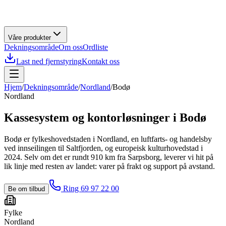
Våre produkter
Dekningsområde
Om oss
Ordliste
Last ned fjernstyring
Kontakt oss
Hjem
/
Dekningsområde
/
Nordland
/
Bodø
Nordland
Kassesystem og kontorløsninger i
Bodø
Bodø er fylkeshovedstaden i Nordland, en luftfarts- og handelsby
ved innseilingen til Saltfjorden, og europeisk kulturhovedstad i
2024. Selv om det er rundt 910 km fra Sarpsborg, leverer vi hit på
lik linje med resten av landet: varer på frakt og support på avstand.
Ring 69 97 22 00
Be om tilbud
Fylke
Nordland