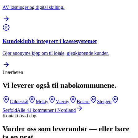
AV-løsninger og digital skilting.
Kundeklubb integrert i kassesystemet
Gjør anonyme kjøp om til lojale, gjenkjøpende kunder.
I nærheten
Vi leverer også til nabokommunene.
Gildeskål
Meløy
Værøy
Beiarn
Steigen
Sørfold
Alle
41
kommuner i
Nordland
Kontakt oss i dag
Vurder oss som leverandør — eller bare
ta en prat.