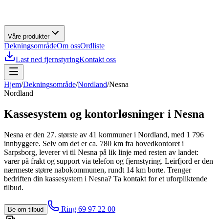
Våre produkter
Dekningsområde
Om oss
Ordliste
Last ned fjernstyring
Kontakt oss
Hjem
/
Dekningsområde
/
Nordland
/
Nesna
Nordland
Kassesystem og kontorløsninger i
Nesna
Nesna er den 27. største av 41 kommuner i Nordland, med 1 796
innbyggere. Selv om det er ca. 780 km fra hovedkontoret i
Sarpsborg, leverer vi til Nesna på lik linje med resten av landet:
varer på frakt og support via telefon og fjernstyring. Leirfjord er den
nærmeste større nabokommunen, rundt 14 km borte. Trenger
bedriften din kassesystem i Nesna? Ta kontakt for et uforpliktende
tilbud.
Ring 69 97 22 00
Be om tilbud