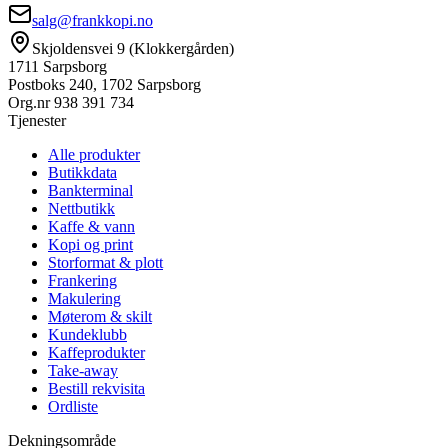
salg@frankkopi.no
Skjoldensvei 9 (Klokkergården)
1711 Sarpsborg
Postboks 240, 1702 Sarpsborg
Org.nr
938 391 734
Tjenester
Alle produkter
Butikkdata
Bankterminal
Nettbutikk
Kaffe & vann
Kopi og print
Storformat & plott
Frankering
Makulering
Møterom & skilt
Kundeklubb
Kaffeprodukter
Take-away
Bestill rekvisita
Ordliste
Dekningsområde