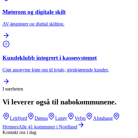
Møterom og digitale skilt
AV-løsninger og digital skilting.
Kundeklubb integrert i kassesystemet
Gjør anonyme kjøp om til lojale, gjenkjøpende kunder.
I nærheten
Vi leverer også til nabokommunene.
Leirfjord
Dønna
Lurøy
Vefsn
Alstahaug
Hemnes
Alle
41
kommuner i
Nordland
Kontakt oss i dag