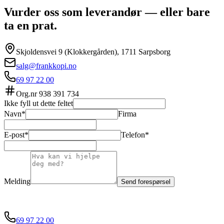
Vurder oss som leverandør — eller bare
ta en prat.
Skjoldensvei 9 (Klokkergården), 1711 Sarpsborg
salg@frankkopi.no
69 97 22 00
Org.nr
938 391 734
Ikke fyll ut dette feltet
Navn*
Firma
E-post*
Telefon*
Melding
Send forespørsel
69 97 22 00