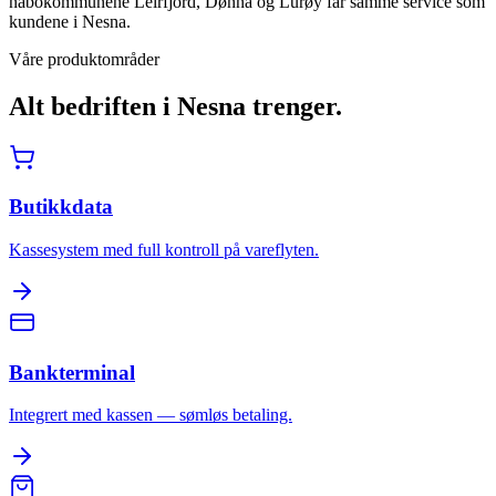
nabokommunene Leirfjord, Dønna og Lurøy får samme service som
kundene i Nesna.
Våre produktområder
Alt bedriften i
Nesna
trenger.
Butikkdata
Kassesystem med full kontroll på vareflyten.
Bankterminal
Integrert med kassen — sømløs betaling.