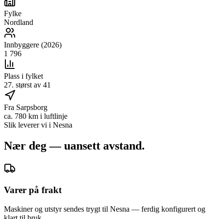
Fylke
Nordland
Innbyggere (2026)
1 796
Plass i fylket
27. størst av 41
Fra Sarpsborg
ca. 780 km i luftlinje
Slik leverer vi i
Nesna
Nær deg — uansett avstand.
Varer på frakt
Maskiner og utstyr sendes trygt til Nesna — ferdig konfigurert og
klart til bruk.