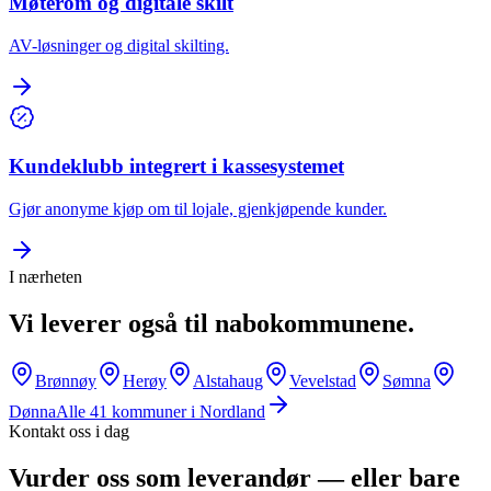
Møterom og digitale skilt
AV-løsninger og digital skilting.
Kundeklubb integrert i kassesystemet
Gjør anonyme kjøp om til lojale, gjenkjøpende kunder.
I nærheten
Vi leverer også til nabokommunene.
Brønnøy
Herøy
Alstahaug
Vevelstad
Sømna
Dønna
Alle
41
kommuner i
Nordland
Kontakt oss i dag
Vurder oss som leverandør — eller bare