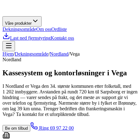
Våre produkter
Dekningsområde
Om oss
Ordliste
Last ned fjernstyring
Kontakt oss
Hjem
/
Dekningsområde
/
Nordland
/
Vega
Nordland
Kassesystem og kontorløsninger i
Vega
I Nordland er Vega den 34. største kommunen etter folketall, med
1 202 innbyggere. Avstanden på rundt 720 km til Sarpsborg er ingen
hindring — varer sendes på frakt, og det meste av support gir vi
over telefon og fjernstyring. Nærmeste større by i fylket er Brønnøy,
om lag 39 km unna. Trenger bedriften din frankeringsmaskin i
Vega? Ta kontakt for et uforpliktende tilbud.
Ring 69 97 22 00
Be om tilbud