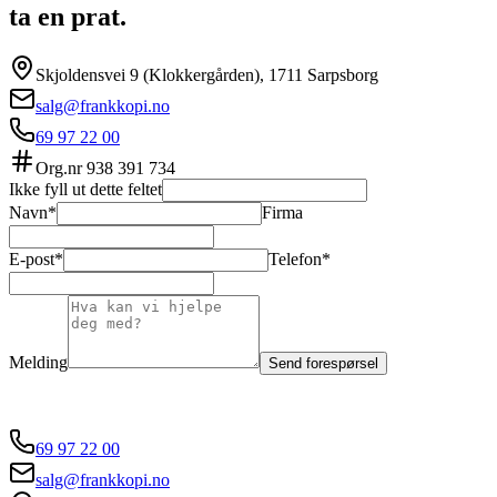
ta en prat.
Skjoldensvei 9 (Klokkergården), 1711 Sarpsborg
salg@frankkopi.no
69 97 22 00
Org.nr
938 391 734
Ikke fyll ut dette feltet
Navn*
Firma
E-post*
Telefon*
Melding
Send forespørsel
69 97 22 00
salg@frankkopi.no