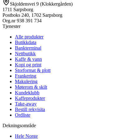
Skjoldensvei 9 (Klokkergården)
1711 Sarpsborg
Postboks 240, 1702 Sarpsborg
Org.nr
938 391 734
Tjenester
Alle produkter
Butikkdata
Bankterminal
Nettbutikk
Kaffe & vann
Kopi og print
Storformat & plott
Frankering
Makulering
Møterom & skilt
Kundeklubb
Kaffeprodukter
Take-away
Bestill rekvisita
Ordliste
Dekningsområde
Hele Norge