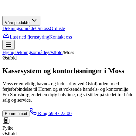
Våre produkter
Dekningsområde
Om oss
Ordliste
Last ned fjernstyring
Kontakt oss
Hjem
/
Dekningsområde
/
Østfold
/
Moss
Østfold
Kassesystem og kontorløsninger i
Moss
Moss er en viktig havne- og industriby ved Oslofjorden, med
ferjeforbindelse til Horten og et voksende handels- og kontormiljø.
Fra Sarpsborg er det en drøy halvtime, og vi stiller på stedet for både
salg og service.
Ring 69 97 22 00
Be om tilbud
Fylke
Østfold