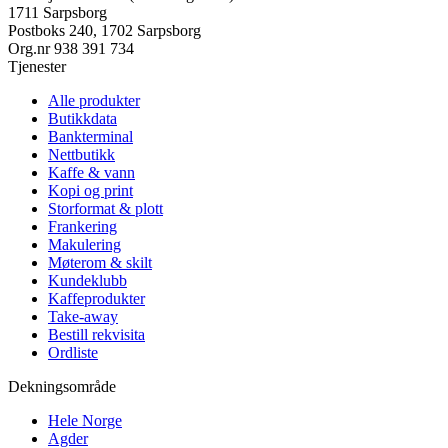
1711 Sarpsborg
Postboks 240, 1702 Sarpsborg
Org.nr
938 391 734
Tjenester
Alle produkter
Butikkdata
Bankterminal
Nettbutikk
Kaffe & vann
Kopi og print
Storformat & plott
Frankering
Makulering
Møterom & skilt
Kundeklubb
Kaffeprodukter
Take-away
Bestill rekvisita
Ordliste
Dekningsområde
Hele Norge
Agder