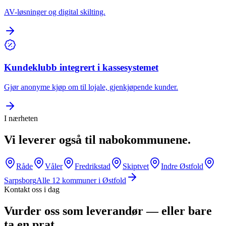
AV-løsninger og digital skilting.
Kundeklubb integrert i kassesystemet
Gjør anonyme kjøp om til lojale, gjenkjøpende kunder.
I nærheten
Vi leverer også til nabokommunene.
Råde
Våler
Fredrikstad
Skiptvet
Indre Østfold
Sarpsborg
Alle
12
kommuner i
Østfold
Kontakt oss i dag
Vurder oss som leverandør — eller bare
ta en prat.