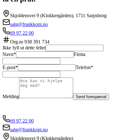
Skjoldensvei 9 (Klokkergården), 1711 Sarpsborg
salg@frankkopi.no
69 97 22 00
Org.nr
938 391 734
Ikke fyll ut dette feltet
Navn*
Firma
E-post*
Telefon*
Melding
Send forespørsel
69 97 22 00
salg@frankkopi.no
Skjoldensvei 9 (Klokkergården)