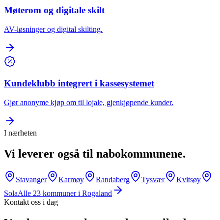
Møterom og digitale skilt
AV-løsninger og digital skilting.
Kundeklubb integrert i kassesystemet
Gjør anonyme kjøp om til lojale, gjenkjøpende kunder.
I nærheten
Vi leverer også til nabokommunene.
Stavanger
Karmøy
Randaberg
Tysvær
Kvitsøy
Sola
Alle
23
kommuner i
Rogaland
Kontakt oss i dag