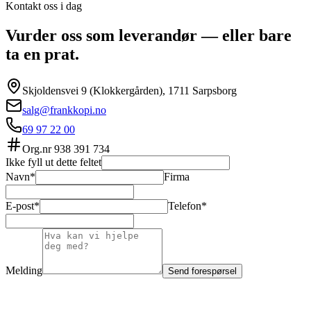
Kontakt oss i dag
Vurder oss som leverandør — eller bare
ta en prat.
Skjoldensvei 9 (Klokkergården), 1711 Sarpsborg
salg@frankkopi.no
69 97 22 00
Org.nr
938 391 734
Ikke fyll ut dette feltet
Navn*
Firma
E-post*
Telefon*
Melding
Send forespørsel