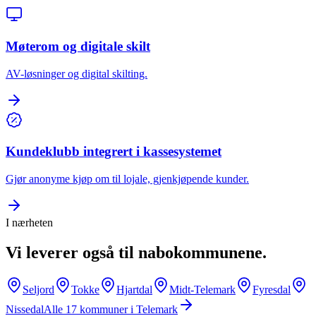
Møterom og digitale skilt
AV-løsninger og digital skilting.
Kundeklubb integrert i kassesystemet
Gjør anonyme kjøp om til lojale, gjenkjøpende kunder.
I nærheten
Vi leverer også til nabokommunene.
Seljord
Tokke
Hjartdal
Midt-Telemark
Fyresdal
Nissedal
Alle
17
kommuner i
Telemark