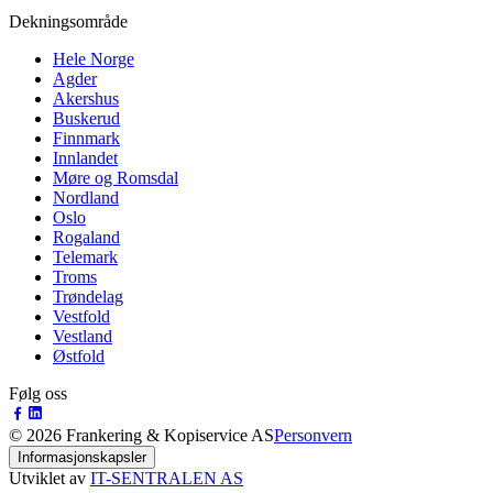
Dekningsområde
Hele Norge
Agder
Akershus
Buskerud
Finnmark
Innlandet
Møre og Romsdal
Nordland
Oslo
Rogaland
Telemark
Troms
Trøndelag
Vestfold
Vestland
Østfold
Følg oss
©
2026
Frankering & Kopiservice AS
Personvern
Informasjonskapsler
Utviklet av
IT-SENTRALEN AS