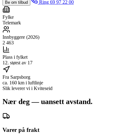
Ring 69 97 22 00
Be om tilbud
Fylke
Telemark
Innbyggere (2026)
2 463
Plass i fylket
12. størst av 17
Fra Sarpsborg
ca. 160 km i luftlinje
Slik leverer vi i
Kviteseid
Nær deg — uansett avstand.
Varer på frakt