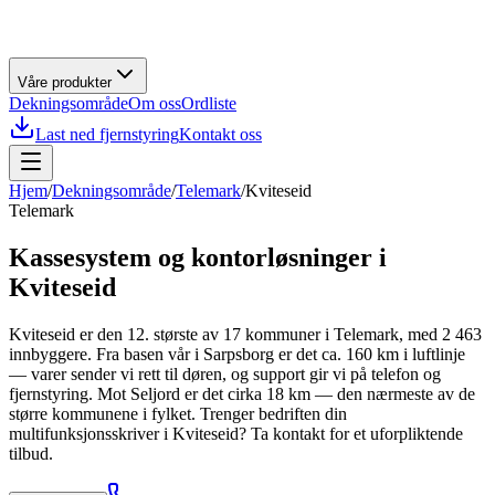
Våre produkter
Dekningsområde
Om oss
Ordliste
Last ned fjernstyring
Kontakt oss
Hjem
/
Dekningsområde
/
Telemark
/
Kviteseid
Telemark
Kassesystem og kontorløsninger i
Kviteseid
Kviteseid er den 12. største av 17 kommuner i Telemark, med 2 463
innbyggere. Fra basen vår i Sarpsborg er det ca. 160 km i luftlinje
— varer sender vi rett til døren, og support gir vi på telefon og
fjernstyring. Mot Seljord er det cirka 18 km — den nærmeste av de
større kommunene i fylket. Trenger bedriften din
multifunksjonsskriver i Kviteseid? Ta kontakt for et uforpliktende
tilbud.