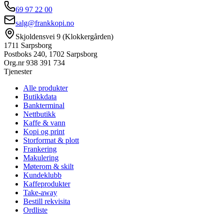
69 97 22 00
salg@frankkopi.no
Skjoldensvei 9 (Klokkergården)
1711 Sarpsborg
Postboks 240, 1702 Sarpsborg
Org.nr
938 391 734
Tjenester
Alle produkter
Butikkdata
Bankterminal
Nettbutikk
Kaffe & vann
Kopi og print
Storformat & plott
Frankering
Makulering
Møterom & skilt
Kundeklubb
Kaffeprodukter
Take-away
Bestill rekvisita
Ordliste