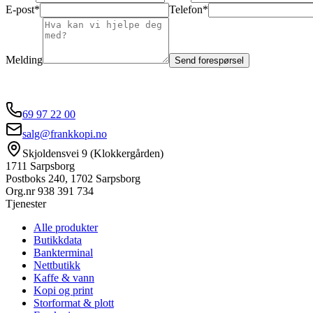
E-post*
Telefon*
Melding
Send forespørsel
69 97 22 00
salg@frankkopi.no
Skjoldensvei 9 (Klokkergården)
1711 Sarpsborg
Postboks 240, 1702 Sarpsborg
Org.nr
938 391 734
Tjenester
Alle produkter
Butikkdata
Bankterminal
Nettbutikk
Kaffe & vann
Kopi og print
Storformat & plott