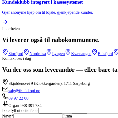
Kundeklubb integrert i kassesystemet
Gjør anonyme kjøp om til lojale, gjenkjøpende kunder.
I nærheten
Vi leverer også til nabokommunene.
Storfjord
Nordreisa
Lyngen
Kvænangen
Balsfjord
Kontakt oss i dag
Vurder oss som leverandør — eller bare ta
Skjoldensvei 9 (Klokkergården), 1711 Sarpsborg
salg@frankkopi.no
69 97 22 00
Org.nr
938 391 734
Ikke fyll ut dette feltet
Navn*
Firma