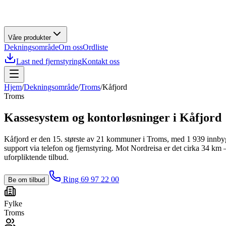
Våre produkter
Dekningsområde
Om oss
Ordliste
Last ned fjernstyring
Kontakt oss
Hjem
/
Dekningsområde
/
Troms
/
Kåfjord
Troms
Kassesystem og kontorløsninger i
Kåfjord
Kåfjord er den 15. største av 21 kommuner i Troms, med 1 939 innbygge
support via telefon og fjernstyring. Mot Nordreisa er det cirka 34 k
uforpliktende tilbud.
Ring 69 97 22 00
Be om tilbud
Fylke
Troms