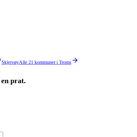
Skjervøy
Alle
21
kommuner i
Troms
 en prat.