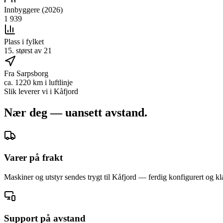
Innbyggere (2026)
1 939
Plass i fylket
15. størst av 21
Fra Sarpsborg
ca. 1220 km i luftlinje
Slik leverer vi i
Kåfjord
Nær deg — uansett avstand.
Varer på frakt
Maskiner og utstyr sendes trygt til Kåfjord — ferdig konfigurert og klar
Support på avstand