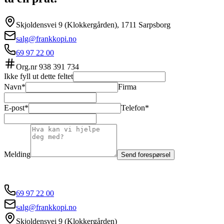
Skjoldensvei 9 (Klokkergården), 1711 Sarpsborg
salg@frankkopi.no
69 97 22 00
Org.nr
938 391 734
Ikke fyll ut dette feltet
Navn*
Firma
E-post*
Telefon*
Melding
Send forespørsel
69 97 22 00
salg@frankkopi.no
Skjoldensvei 9 (Klokkergården)