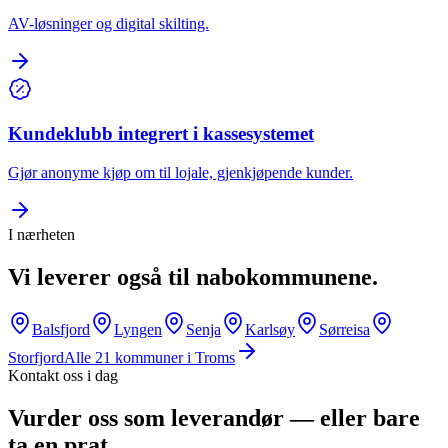
AV-løsninger og digital skilting.
Kundeklubb integrert i kassesystemet
Gjør anonyme kjøp om til lojale, gjenkjøpende kunder.
I nærheten
Vi leverer også til nabokommunene.
Balsfjord
Lyngen
Senja
Karlsøy
Sørreisa
Storfjord
Alle
21
kommuner i
Troms
Kontakt oss i dag
Vurder oss som leverandør — eller bare
ta en prat.