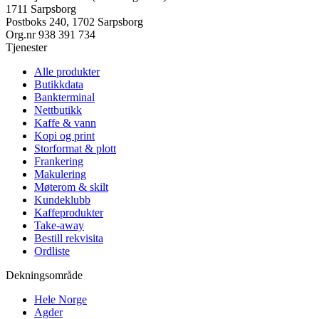
1711 Sarpsborg
Postboks 240, 1702 Sarpsborg
Org.nr
938 391 734
Tjenester
Alle produkter
Butikkdata
Bankterminal
Nettbutikk
Kaffe & vann
Kopi og print
Storformat & plott
Frankering
Makulering
Møterom & skilt
Kundeklubb
Kaffeprodukter
Take-away
Bestill rekvisita
Ordliste
Dekningsområde
Hele Norge
Agder