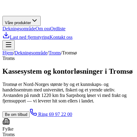
Våre produkter
Dekningsområde
Om oss
Ordliste
Last ned fjernstyring
Kontakt oss
Hjem
/
Dekningsområde
/
Troms
/
Tromsø
Troms
Kassesystem og kontorløsninger i
Tromsø
Tromsø er Nord-Norges største by og et kunnskaps- og
handelssentrum med universitet, fiskeri og et yrende uteliv.
Avstanden på rundt 1220 km fra Sarpsborg løser vi med frakt og
fjernsupport — vi leverer hit som ellers i landet.
Ring 69 97 22 00
Be om tilbud
Fylke
Troms