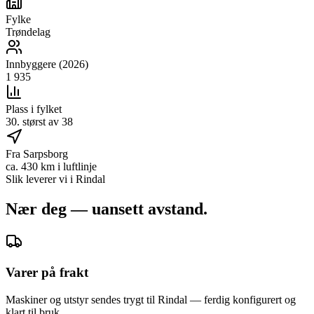
Fylke
Trøndelag
Innbyggere (2026)
1 935
Plass i fylket
30. størst av 38
Fra Sarpsborg
ca. 430 km i luftlinje
Slik leverer vi i
Rindal
Nær deg — uansett avstand.
Varer på frakt
Maskiner og utstyr sendes trygt til Rindal — ferdig konfigurert og
klart til bruk.