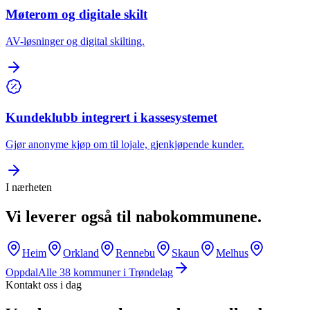
Møterom og digitale skilt
AV-løsninger og digital skilting.
Kundeklubb integrert i kassesystemet
Gjør anonyme kjøp om til lojale, gjenkjøpende kunder.
I nærheten
Vi leverer også til nabokommunene.
Heim
Orkland
Rennebu
Skaun
Melhus
Oppdal
Alle
38
kommuner i
Trøndelag
Kontakt oss i dag