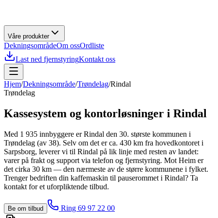
Våre produkter
Dekningsområde
Om oss
Ordliste
Last ned fjernstyring
Kontakt oss
Hjem
/
Dekningsområde
/
Trøndelag
/
Rindal
Trøndelag
Kassesystem og kontorløsninger i
Rindal
Med 1 935 innbyggere er Rindal den 30. største kommunen i
Trøndelag (av 38). Selv om det er ca. 430 km fra hovedkontoret i
Sarpsborg, leverer vi til Rindal på lik linje med resten av landet:
varer på frakt og support via telefon og fjernstyring. Mot Heim er
det cirka 30 km — den nærmeste av de større kommunene i fylket.
Trenger bedriften din kaffemaskin til pauserommet i Rindal? Ta
kontakt for et uforpliktende tilbud.
Ring 69 97 22 00
Be om tilbud