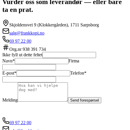
Vurder oss som leverandør — eller bare
ta en prat.
Skjoldensvei 9 (Klokkergården), 1711 Sarpsborg
salg@frankkopi.no
69 97 22 00
Org.nr
938 391 734
Ikke fyll ut dette feltet
Navn*
Firma
E-post*
Telefon*
Melding
Send forespørsel
69 97 22 00