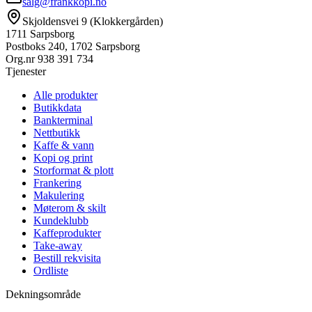
salg@frankkopi.no
Skjoldensvei 9 (Klokkergården)
1711 Sarpsborg
Postboks 240, 1702 Sarpsborg
Org.nr
938 391 734
Tjenester
Alle produkter
Butikkdata
Bankterminal
Nettbutikk
Kaffe & vann
Kopi og print
Storformat & plott
Frankering
Makulering
Møterom & skilt
Kundeklubb
Kaffeprodukter
Take-away
Bestill rekvisita
Ordliste
Dekningsområde