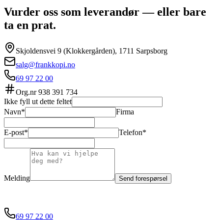
Vurder oss som leverandør — eller bare
ta en prat.
Skjoldensvei 9 (Klokkergården), 1711 Sarpsborg
salg@frankkopi.no
69 97 22 00
Org.nr
938 391 734
Ikke fyll ut dette feltet
Navn*
Firma
E-post*
Telefon*
Melding
Send forespørsel
69 97 22 00