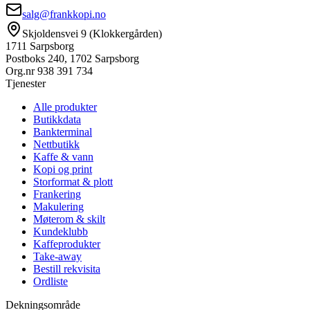
salg@frankkopi.no
Skjoldensvei 9 (Klokkergården)
1711 Sarpsborg
Postboks 240, 1702 Sarpsborg
Org.nr
938 391 734
Tjenester
Alle produkter
Butikkdata
Bankterminal
Nettbutikk
Kaffe & vann
Kopi og print
Storformat & plott
Frankering
Makulering
Møterom & skilt
Kundeklubb
Kaffeprodukter
Take-away
Bestill rekvisita
Ordliste
Dekningsområde