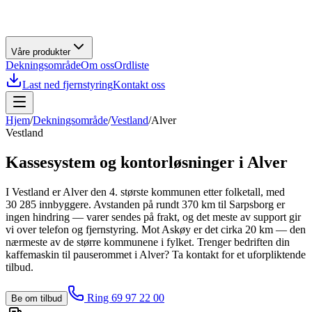
Våre produkter
Dekningsområde
Om oss
Ordliste
Last ned fjernstyring
Kontakt oss
Hjem
/
Dekningsområde
/
Vestland
/
Alver
Vestland
Kassesystem og kontorløsninger i
Alver
I Vestland er Alver den 4. største kommunen etter folketall, med
30 285 innbyggere. Avstanden på rundt 370 km til Sarpsborg er
ingen hindring — varer sendes på frakt, og det meste av support gir
vi over telefon og fjernstyring. Mot Askøy er det cirka 20 km — den
nærmeste av de større kommunene i fylket. Trenger bedriften din
kaffemaskin til pauserommet i Alver? Ta kontakt for et uforpliktende
tilbud.
Ring 69 97 22 00
Be om tilbud