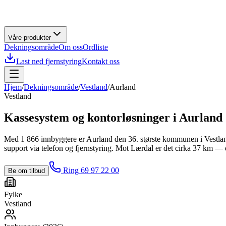
Våre produkter
Dekningsområde
Om oss
Ordliste
Last ned fjernstyring
Kontakt oss
Hjem
/
Dekningsområde
/
Vestland
/
Aurland
Vestland
Kassesystem og kontorløsninger i
Aurland
Med 1 866 innbyggere er Aurland den 36. største kommunen i Vestland (
support via telefon og fjernstyring. Mot Lærdal er det cirka 37 km — 
Ring 69 97 22 00
Be om tilbud
Fylke
Vestland