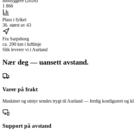
Innbyggere (2026)
1 866
Plass i fylket
36. størst av 43
Fra Sarpsborg
ca. 290 km i luftlinje
Slik leverer vi i
Aurland
Nær deg — uansett avstand.
Varer på frakt
Maskiner og utstyr sendes trygt til Aurland — ferdig konfigurert og kla
Support på avstand