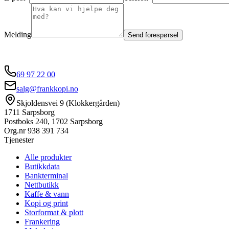
Melding
Send forespørsel
69 97 22 00
salg@frankkopi.no
Skjoldensvei 9 (Klokkergården)
1711 Sarpsborg
Postboks 240, 1702 Sarpsborg
Org.nr
938 391 734
Tjenester
Alle produkter
Butikkdata
Bankterminal
Nettbutikk
Kaffe & vann
Kopi og print
Storformat & plott
Frankering