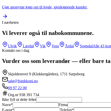
Gjør anonyme kjøp om til lojale, gjenkjøpende kunder.
I nærheten
Vi leverer også til nabokommunene.
Ulvik
Lærdal
Vik
Voss
Årdal
Sogndal
Alle
43
kom
Kontakt oss i dag
Vurder oss som leverandør — eller bare ta
Skjoldensvei 9 (Klokkergården), 1711 Sarpsborg
salg@frankkopi.no
69 97 22 00
Org.nr
938 391 734
Ikke fyll ut dette feltet
Navn*
Firma
E-post*
Telefon*