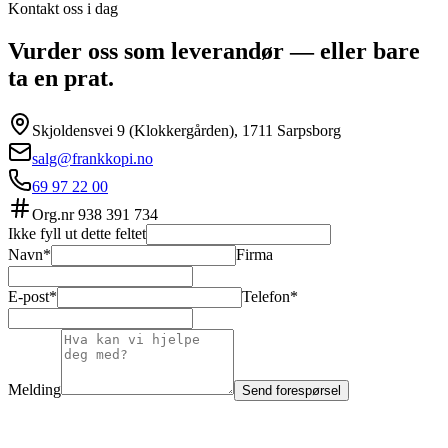
Kontakt oss i dag
Vurder oss som leverandør — eller bare
ta en prat.
Skjoldensvei 9 (Klokkergården), 1711 Sarpsborg
salg@frankkopi.no
69 97 22 00
Org.nr
938 391 734
Ikke fyll ut dette feltet
Navn*
Firma
E-post*
Telefon*
Melding
Send forespørsel