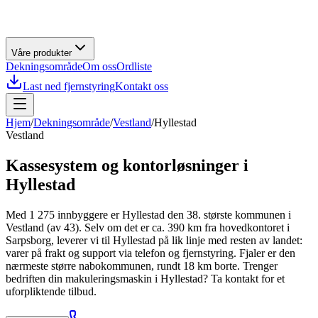
Våre produkter
Dekningsområde
Om oss
Ordliste
Last ned fjernstyring
Kontakt oss
Hjem
/
Dekningsområde
/
Vestland
/
Hyllestad
Vestland
Kassesystem og kontorløsninger i
Hyllestad
Med 1 275 innbyggere er Hyllestad den 38. største kommunen i
Vestland (av 43). Selv om det er ca. 390 km fra hovedkontoret i
Sarpsborg, leverer vi til Hyllestad på lik linje med resten av landet:
varer på frakt og support via telefon og fjernstyring. Fjaler er den
nærmeste større nabokommunen, rundt 18 km borte. Trenger
bedriften din makuleringsmaskin i Hyllestad? Ta kontakt for et
uforpliktende tilbud.