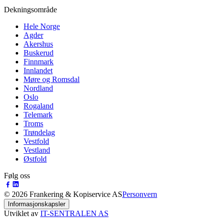
Dekningsområde
Hele Norge
Agder
Akershus
Buskerud
Finnmark
Innlandet
Møre og Romsdal
Nordland
Oslo
Rogaland
Telemark
Troms
Trøndelag
Vestfold
Vestland
Østfold
Følg oss
©
2026
Frankering & Kopiservice AS
Personvern
Informasjonskapsler
Utviklet av
IT-SENTRALEN AS