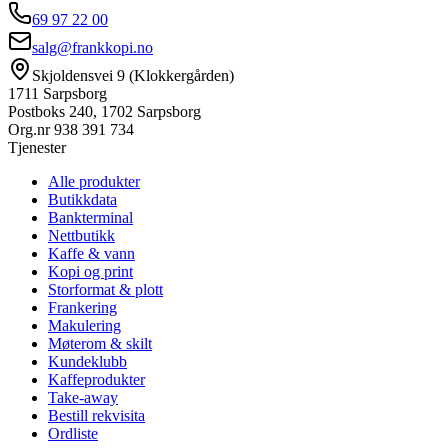
69 97 22 00
salg@frankkopi.no
Skjoldensvei 9 (Klokkergården)
1711 Sarpsborg
Postboks 240, 1702 Sarpsborg
Org.nr
938 391 734
Tjenester
Alle produkter
Butikkdata
Bankterminal
Nettbutikk
Kaffe & vann
Kopi og print
Storformat & plott
Frankering
Makulering
Møterom & skilt
Kundeklubb
Kaffeprodukter
Take-away
Bestill rekvisita
Ordliste