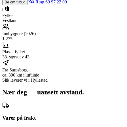
Ring 69 97 22 00
Be om tilbud
Fylke
Vestland
Innbyggere (2026)
1 275
Plass i fylket
38. størst av 43
Fra Sarpsborg
ca. 390 km i luftlinje
Slik leverer vi i
Hyllestad
Nær deg — uansett avstand.
Varer på frakt