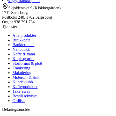
salg@frankkopi.no
Skjoldensvei 9 (Klokkergården)
1711 Sarpsborg
Postboks 240, 1702 Sarpsborg
Org.nr
938 391 734
Tjenester
Alle produkter
Butikkdata
Bankterminal
Nettbutikk
Kaffe & vann
Kopi og print
Storformat & plott
Frankering
Makulering
Møterom & skilt
Kundeklubb
Kaffeprodukter
Take-away
Bestill rekvisita
Ordliste
Dekningsområde