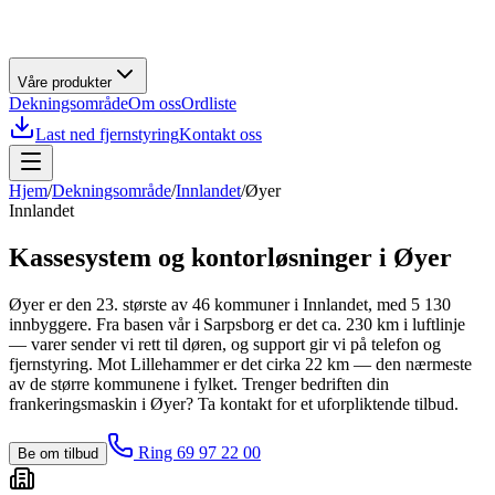
Våre produkter
Dekningsområde
Om oss
Ordliste
Last ned fjernstyring
Kontakt oss
Hjem
/
Dekningsområde
/
Innlandet
/
Øyer
Innlandet
Kassesystem og kontorløsninger i
Øyer
Øyer er den 23. største av 46 kommuner i Innlandet, med 5 130
innbyggere. Fra basen vår i Sarpsborg er det ca. 230 km i luftlinje
— varer sender vi rett til døren, og support gir vi på telefon og
fjernstyring. Mot Lillehammer er det cirka 22 km — den nærmeste
av de større kommunene i fylket. Trenger bedriften din
frankeringsmaskin i Øyer? Ta kontakt for et uforpliktende tilbud.
Ring 69 97 22 00
Be om tilbud