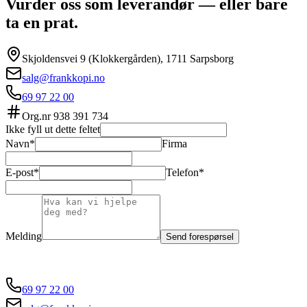
Vurder oss som leverandør — eller bare
ta en prat.
Skjoldensvei 9 (Klokkergården), 1711 Sarpsborg
salg@frankkopi.no
69 97 22 00
Org.nr
938 391 734
Ikke fyll ut dette feltet
Navn*
Firma
E-post*
Telefon*
Melding
Send forespørsel
69 97 22 00