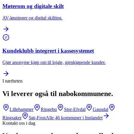
Møterom og digitale skilt
AV-løsninger og digital skilting.
Kundeklubb integrert i kassesystemet
Gjør anonyme kjøp om til lojale, gjenkjøpende kunder.
I nærheten
Vi leverer også til nabokommunene.
Lillehammer
Ringebu
Stor-Elvdal
Gausdal
Ringsaker
Sør-Fron
Alle
46
kommuner i
Innlandet
Kontakt oss i dag