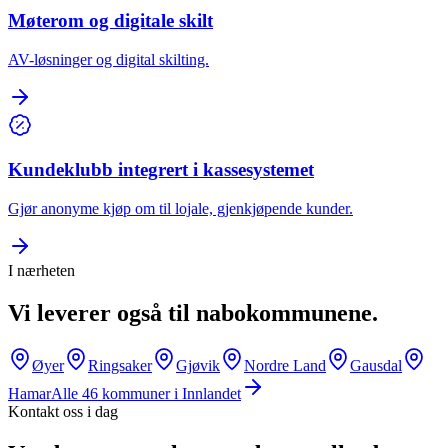
Møterom og digitale skilt
AV-løsninger og digital skilting.
Kundeklubb integrert i kassesystemet
Gjør anonyme kjøp om til lojale, gjenkjøpende kunder.
I nærheten
Vi leverer også til nabokommunene.
Øyer
Ringsaker
Gjøvik
Nordre Land
Gausdal
Hamar
Alle
46
kommuner i
Innlandet
Kontakt oss i dag