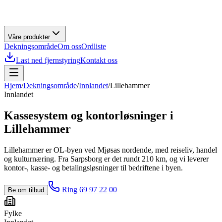
Våre produkter
Dekningsområde
Om oss
Ordliste
Last ned fjernstyring
Kontakt oss
Hjem
/
Dekningsområde
/
Innlandet
/
Lillehammer
Innlandet
Kassesystem og kontorløsninger i
Lillehammer
Lillehammer er OL-byen ved Mjøsas nordende, med reiseliv, handel
og kulturnæring. Fra Sarpsborg er det rundt 210 km, og vi leverer
kontor-, kasse- og betalingsløsninger til bedriftene i byen.
Ring 69 97 22 00
Be om tilbud
Fylke