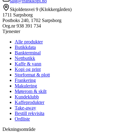
salg@frankkopi.no
Skjoldensvei 9 (Klokkergården)
1711 Sarpsborg
Postboks 240, 1702 Sarpsborg
Org.nr
938 391 734
Tjenester
Alle produkter
Butikkdata
Bankterminal
Nettbutikk
Kaffe & vann
Kopi og print
Storformat & plott
Frankering
Makulering
Møterom & skilt
Kundeklubb
Kaffeprodukter
Take-away
Bestill rekvisita
Ordliste
Dekningsområde