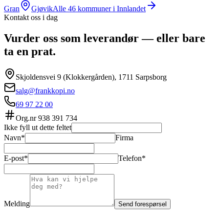
Gran
Gjøvik
Alle
46
kommuner i
Innlandet
Kontakt oss i dag
Vurder oss som leverandør — eller bare
ta en prat.
Skjoldensvei 9 (Klokkergården), 1711 Sarpsborg
salg@frankkopi.no
69 97 22 00
Org.nr
938 391 734
Ikke fyll ut dette feltet
Navn*
Firma
E-post*
Telefon*
Melding
Send forespørsel