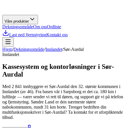
Våre produkter
Dekningsområde
Om oss
Ordliste
Last ned fjernstyring
Kontakt oss
Hjem
/
Dekningsområde
/
Innlandet
/
Sør-Aurdal
Innlandet
Kassesystem og kontorløsninger i
Sør-
Aurdal
Med 2 841 innbyggere er Sør-Aurdal den 32. største kommunen i
Innlandet (av 46). Fra basen vår i Sarpsborg er det ca. 180 km i
luftlinje — varer sender vi rett til døren, og support gir vi på telefon
og fjernstyring. Søndre Land er den nærmeste større
nabokommunen, rundt 31 km borte. Trenger bedriften din
multifunksjonsskriver i Sør-Aurdal? Ta kontakt for et uforpliktende
tilbud.