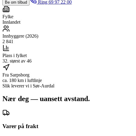
Ring 69 97 22 00
Be om tilbud
Fylke
Innlandet
Innbyggere (2026)
2 841
Plass i fylket
32. størst av 46
Fra Sarpsborg
ca. 180 km i luftlinje
Slik leverer vi i
Sør-Aurdal
Nær deg — uansett avstand.
Varer på frakt