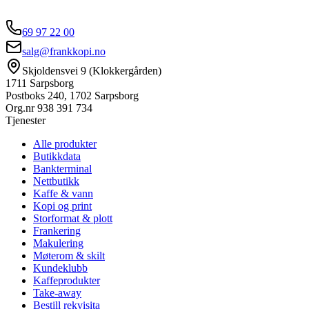
69 97 22 00
salg@frankkopi.no
Skjoldensvei 9 (Klokkergården)
1711 Sarpsborg
Postboks 240, 1702 Sarpsborg
Org.nr
938 391 734
Tjenester
Alle produkter
Butikkdata
Bankterminal
Nettbutikk
Kaffe & vann
Kopi og print
Storformat & plott
Frankering
Makulering
Møterom & skilt
Kundeklubb
Kaffeprodukter
Take-away
Bestill rekvisita