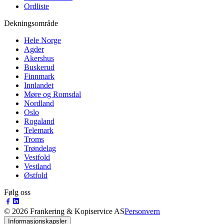
Ordliste
Dekningsområde
Hele Norge
Agder
Akershus
Buskerud
Finnmark
Innlandet
Møre og Romsdal
Nordland
Oslo
Rogaland
Telemark
Troms
Trøndelag
Vestfold
Vestland
Østfold
Følg oss
©
2026
Frankering & Kopiservice AS
Personvern
Informasjonskapsler