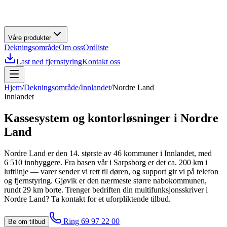
Våre produkter
Dekningsområde
Om oss
Ordliste
Last ned fjernstyring
Kontakt oss
Hjem
/
Dekningsområde
/
Innlandet
/
Nordre Land
Innlandet
Kassesystem og kontorløsninger i
Nordre
Land
Nordre Land er den 14. største av 46 kommuner i Innlandet, med
6 510 innbyggere. Fra basen vår i Sarpsborg er det ca. 200 km i
luftlinje — varer sender vi rett til døren, og support gir vi på telefon
og fjernstyring. Gjøvik er den nærmeste større nabokommunen,
rundt 29 km borte. Trenger bedriften din multifunksjonsskriver i
Nordre Land? Ta kontakt for et uforpliktende tilbud.
Ring 69 97 22 00
Be om tilbud