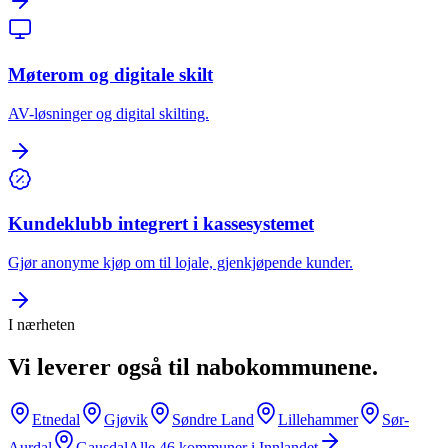
Møterom og digitale skilt
AV-løsninger og digital skilting.
Kundeklubb integrert i kassesystemet
Gjør anonyme kjøp om til lojale, gjenkjøpende kunder.
I nærheten
Vi leverer også til nabokommunene.
Etnedal
Gjøvik
Søndre Land
Lillehammer
Sør-
Aurdal
Gausdal
Alle
46
kommuner i
Innlandet