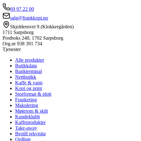
69 97 22 00
salg@frankkopi.no
Skjoldensvei 9 (Klokkergården)
1711 Sarpsborg
Postboks 240, 1702 Sarpsborg
Org.nr
938 391 734
Tjenester
Alle produkter
Butikkdata
Bankterminal
Nettbutikk
Kaffe & vann
Kopi og print
Storformat & plott
Frankering
Makulering
Møterom & skilt
Kundeklubb
Kaffeprodukter
Take-away
Bestill rekvisita
Ordliste