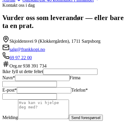
Kontakt oss i dag
Vurder oss som leverandør — eller bare
ta en prat.
Skjoldensvei 9 (Klokkergården), 1711 Sarpsborg
salg@frankkopi.no
69 97 22 00
Org.nr
938 391 734
Ikke fyll ut dette feltet
Navn*
Firma
E-post*
Telefon*
Melding
Send forespørsel