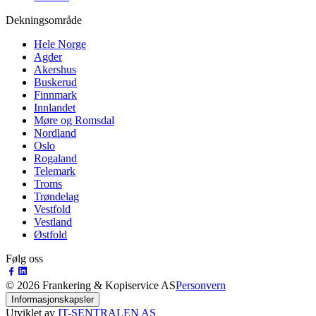
Dekningsområde
Hele Norge
Agder
Akershus
Buskerud
Finnmark
Innlandet
Møre og Romsdal
Nordland
Oslo
Rogaland
Telemark
Troms
Trøndelag
Vestfold
Vestland
Østfold
Følg oss
©
2026
Frankering & Kopiservice AS
Personvern
Informasjonskapsler
Utviklet av
IT-SENTRALEN AS