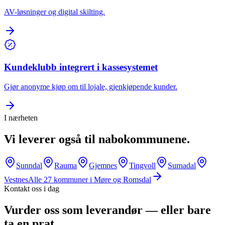
AV-løsninger og digital skilting.
Kundeklubb integrert i kassesystemet
Gjør anonyme kjøp om til lojale, gjenkjøpende kunder.
I nærheten
Vi leverer også til nabokommunene.
Sunndal
Rauma
Gjemnes
Tingvoll
Surnadal
Vestnes
Alle
27
kommuner i
Møre og Romsdal
Kontakt oss i dag
Vurder oss som leverandør — eller bare
ta en prat.