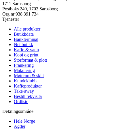
1711 Sarpsborg
Postboks 240, 1702 Sarpsborg
Org.nr
938 391 734
Tjenester
Alle produkter
Butikkdata
Bankterminal
Nettbutikk
Kaffe & vann
Kopi og print
Storformat & plott
Frankering
Makulering
Møterom & skilt
Kundeklubb
Kaffeprodukter
Take-away
Bestill rekvisita
Ordliste
Dekningsområde
Hele Norge
Agder