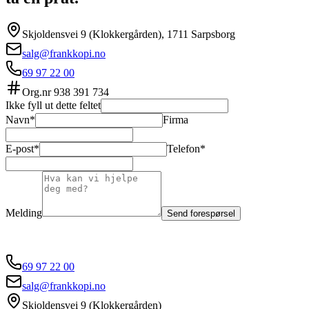
Skjoldensvei 9 (Klokkergården), 1711 Sarpsborg
salg@frankkopi.no
69 97 22 00
Org.nr
938 391 734
Ikke fyll ut dette feltet
Navn*
Firma
E-post*
Telefon*
Melding
Send forespørsel
69 97 22 00
salg@frankkopi.no
Skjoldensvei 9 (Klokkergården)