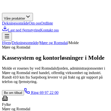
Våre produkter
Dekningsområde
Om oss
Ordliste
Last ned fjernstyring
Kontakt oss
Hjem
/
Dekningsområde
/
Møre og Romsdal
/
Molde
Møre og Romsdal
Kassesystem og kontorløsninger i
Molde
Molde er rosenes by ved Romsdalsfjorden, administrasjonssenter i
Møre og Romsdal med handel, offentlig virksomhet og industri.
Rundt 410 km fra Sarpsborg leverer vi på frakt og gir support på
telefon og fjernstyring.
Ring 69 97 22 00
Be om tilbud
Fylke
Møre og Romsdal