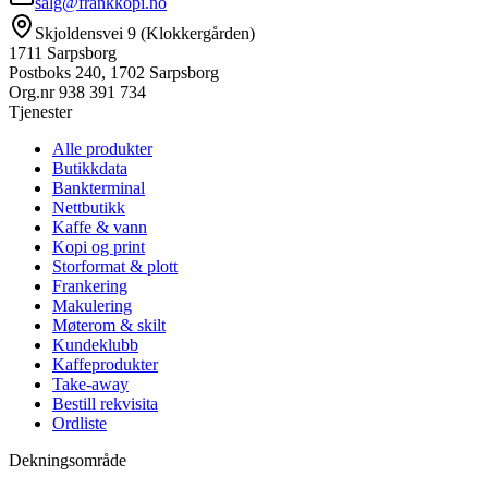
salg@frankkopi.no
Skjoldensvei 9 (Klokkergården)
1711 Sarpsborg
Postboks 240, 1702 Sarpsborg
Org.nr
938 391 734
Tjenester
Alle produkter
Butikkdata
Bankterminal
Nettbutikk
Kaffe & vann
Kopi og print
Storformat & plott
Frankering
Makulering
Møterom & skilt
Kundeklubb
Kaffeprodukter
Take-away
Bestill rekvisita
Ordliste
Dekningsområde