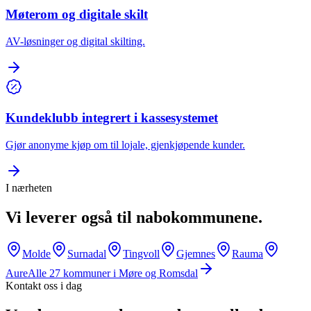
Møterom og digitale skilt
AV-løsninger og digital skilting.
Kundeklubb integrert i kassesystemet
Gjør anonyme kjøp om til lojale, gjenkjøpende kunder.
I nærheten
Vi leverer også til nabokommunene.
Molde
Surnadal
Tingvoll
Gjemnes
Rauma
Aure
Alle
27
kommuner i
Møre og Romsdal
Kontakt oss i dag