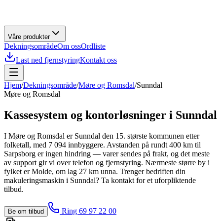
Våre produkter
Dekningsområde
Om oss
Ordliste
Last ned fjernstyring
Kontakt oss
Hjem
/
Dekningsområde
/
Møre og Romsdal
/
Sunndal
Møre og Romsdal
Kassesystem og kontorløsninger i
Sunndal
I Møre og Romsdal er Sunndal den 15. største kommunen etter
folketall, med 7 094 innbyggere. Avstanden på rundt 400 km til
Sarpsborg er ingen hindring — varer sendes på frakt, og det meste
av support gir vi over telefon og fjernstyring. Nærmeste større by i
fylket er Molde, om lag 27 km unna. Trenger bedriften din
makuleringsmaskin i Sunndal? Ta kontakt for et uforpliktende
tilbud.
Ring 69 97 22 00
Be om tilbud