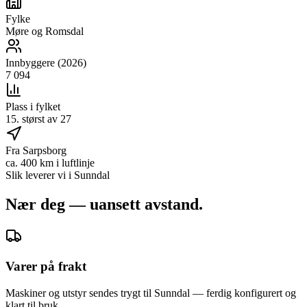
Fylke
Møre og Romsdal
Innbyggere (2026)
7 094
Plass i fylket
15. størst av 27
Fra Sarpsborg
ca. 400 km i luftlinje
Slik leverer vi i
Sunndal
Nær deg — uansett avstand.
Varer på frakt
Maskiner og utstyr sendes trygt til Sunndal — ferdig konfigurert og
klart til bruk.