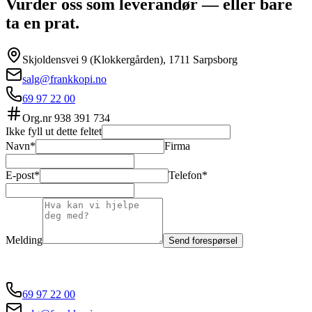
Vurder oss som leverandør — eller bare
ta en prat.
Skjoldensvei 9 (Klokkergården), 1711 Sarpsborg
salg@frankkopi.no
69 97 22 00
Org.nr
938 391 734
Ikke fyll ut dette feltet
Navn*
Firma
E-post*
Telefon*
Melding
Send forespørsel
69 97 22 00