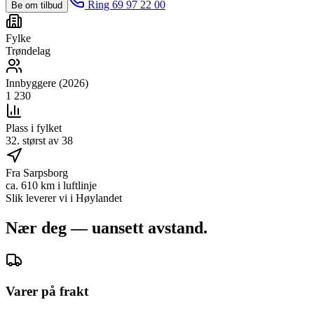
Ring 69 97 22 00
Be om tilbud
Fylke
Trøndelag
Innbyggere (2026)
1 230
Plass i fylket
32. størst av 38
Fra Sarpsborg
ca. 610 km i luftlinje
Slik leverer vi i
Høylandet
Nær deg — uansett avstand.
Varer på frakt