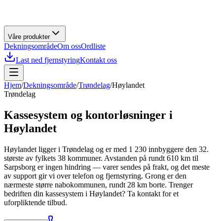
Våre produkter
Dekningsområde
Om oss
Ordliste
Last ned fjernstyring
Kontakt oss
Hjem
/
Dekningsområde
/
Trøndelag
/
Høylandet
Trøndelag
Kassesystem og kontorløsninger i
Høylandet
Høylandet ligger i Trøndelag og er med 1 230 innbyggere den 32.
største av fylkets 38 kommuner. Avstanden på rundt 610 km til
Sarpsborg er ingen hindring — varer sendes på frakt, og det meste
av support gir vi over telefon og fjernstyring. Grong er den
nærmeste større nabokommunen, rundt 28 km borte. Trenger
bedriften din kassesystem i Høylandet? Ta kontakt for et
uforpliktende tilbud.