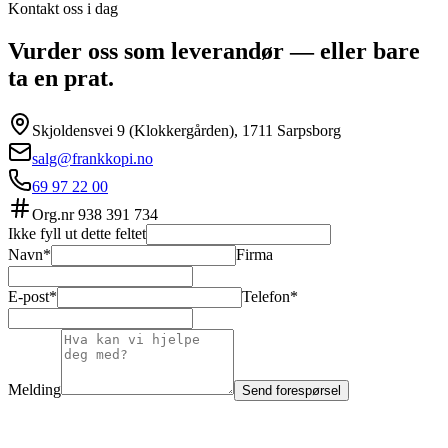
Kontakt oss i dag
Vurder oss som leverandør — eller bare
ta en prat.
Skjoldensvei 9 (Klokkergården), 1711 Sarpsborg
salg@frankkopi.no
69 97 22 00
Org.nr
938 391 734
Ikke fyll ut dette feltet
Navn*
Firma
E-post*
Telefon*
Melding
Send forespørsel