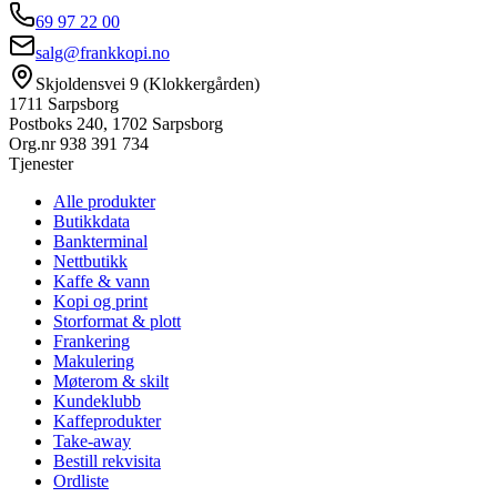
69 97 22 00
salg@frankkopi.no
Skjoldensvei 9 (Klokkergården)
1711 Sarpsborg
Postboks 240, 1702 Sarpsborg
Org.nr
938 391 734
Tjenester
Alle produkter
Butikkdata
Bankterminal
Nettbutikk
Kaffe & vann
Kopi og print
Storformat & plott
Frankering
Makulering
Møterom & skilt
Kundeklubb
Kaffeprodukter
Take-away
Bestill rekvisita
Ordliste