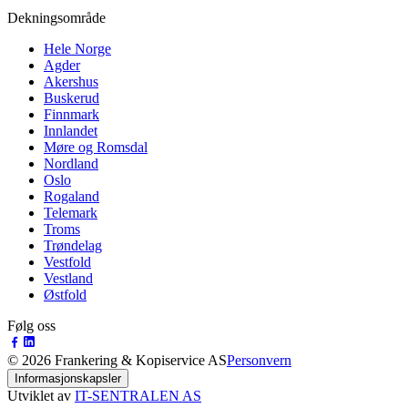
Dekningsområde
Hele Norge
Agder
Akershus
Buskerud
Finnmark
Innlandet
Møre og Romsdal
Nordland
Oslo
Rogaland
Telemark
Troms
Trøndelag
Vestfold
Vestland
Østfold
Følg oss
©
2026
Frankering & Kopiservice AS
Personvern
Informasjonskapsler
Utviklet av
IT-SENTRALEN AS