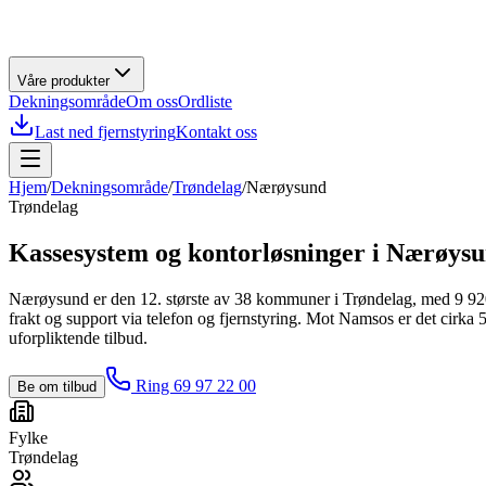
Våre produkter
Dekningsområde
Om oss
Ordliste
Last ned fjernstyring
Kontakt oss
Hjem
/
Dekningsområde
/
Trøndelag
/
Nærøysund
Trøndelag
Kassesystem og kontorløsninger i
Nærøysu
Nærøysund er den 12. største av 38 kommuner i Trøndelag, med 9 920 i
frakt og support via telefon og fjernstyring. Mot Namsos er det cirk
uforpliktende tilbud.
Ring 69 97 22 00
Be om tilbud
Fylke
Trøndelag