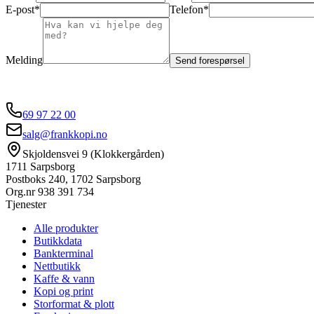
E-post*
Telefon*
Melding
Send forespørsel
69 97 22 00
salg@frankkopi.no
Skjoldensvei 9 (Klokkergården)
1711 Sarpsborg
Postboks 240, 1702 Sarpsborg
Org.nr
938 391 734
Tjenester
Alle produkter
Butikkdata
Bankterminal
Nettbutikk
Kaffe & vann
Kopi og print
Storformat & plott