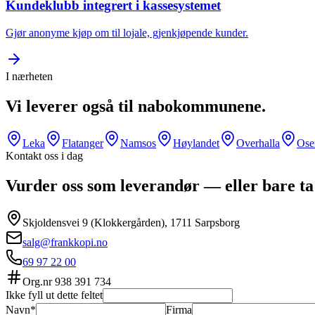
Kundeklubb integrert i kassesystemet
Gjør anonyme kjøp om til lojale, gjenkjøpende kunder.
I nærheten
Vi leverer også til nabokommunene.
Leka
Flatanger
Namsos
Høylandet
Overhalla
Ose
Kontakt oss i dag
Vurder oss som leverandør — eller bare ta
Skjoldensvei 9 (Klokkergården), 1711 Sarpsborg
salg@frankkopi.no
69 97 22 00
Org.nr
938 391 734
Ikke fyll ut dette feltet
Navn*
Firma