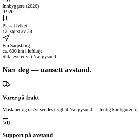
Innbyggere (2026)
9 920
Plass i fylket
12. størst av 38
Fra Sarpsborg
ca. 630 km i luftlinje
Slik leverer vi i
Nærøysund
Nær deg — uansett avstand.
Varer på frakt
Maskiner og utstyr sendes trygt til Nærøysund — ferdig konfigurert og 
Support på avstand