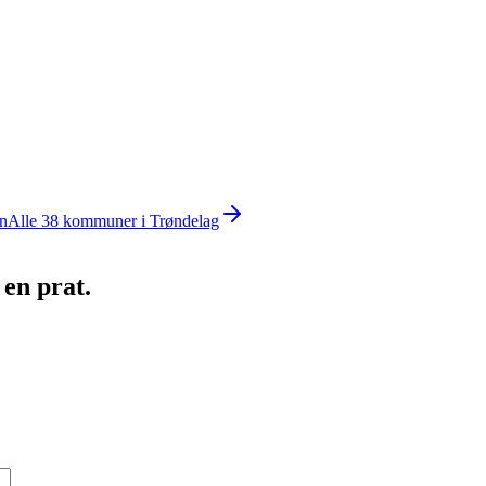
n
Alle
38
kommuner i
Trøndelag
 en prat.