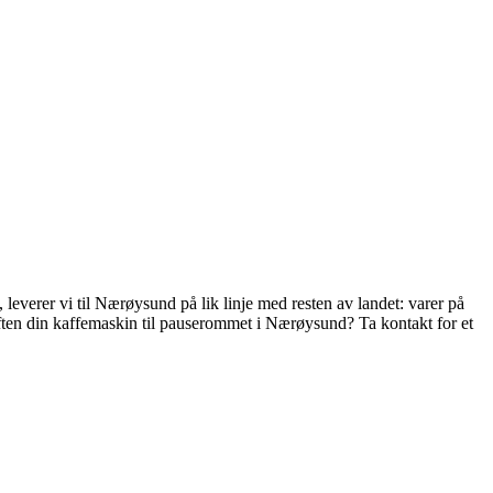
verer vi til Nærøysund på lik linje med resten av landet: varer på
ften din kaffemaskin til pauserommet i Nærøysund? Ta kontakt for et