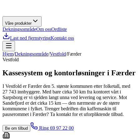
Våre produkter
Dekningsområde
Om oss
Ordliste
Last ned fjernstyring
Kontakt oss
Hjem
/
Dekningsområde
/
Vestfold
/
Færder
Vestfold
Kassesystem og kontorløsninger i
Færder
I Vestfold er Færder den 5. største kommunen etter folketall, med
27 743 innbyggere. Med bare cirka 50 km fra kontoret vårt i
Sarpsborg er vi sjelden langt unna ved levering og service. Mot
Sandefjord er det cirka 15 km — den nærmeste av de større
kommunene i fylket. Trenger bedriften din kaffemaskin til
pauserommet i Færder? Ta kontakt for et uforpliktende tilbud.
Ring 69 97 22 00
Be om tilbud