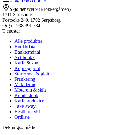
salg@frankkopi.no
Skjoldensvei 9 (Klokkergården)
1711 Sarpsborg
Postboks 240, 1702 Sarpsborg
Org.nr
938 391 734
Tjenester
Alle produkter
Butikkdata
Bankterminal
Nettbutikk
Kaffe & vann
Kopi og print
Storformat & plott
Frankering
Makulering
Møterom & skilt
Kundeklubb
Kaffeprodukter
Take-away
Bestill rekvisita
Ordliste
Dekningsområde