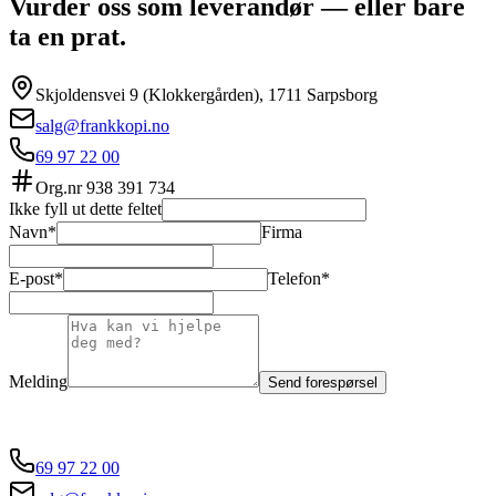
Vurder oss som leverandør — eller bare
ta en prat.
Skjoldensvei 9 (Klokkergården), 1711 Sarpsborg
salg@frankkopi.no
69 97 22 00
Org.nr
938 391 734
Ikke fyll ut dette feltet
Navn*
Firma
E-post*
Telefon*
Melding
Send forespørsel
69 97 22 00