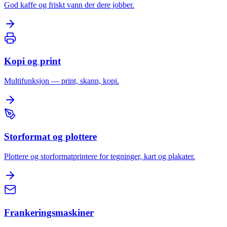
God kaffe og friskt vann der dere jobber.
Kopi og print
Multifunksjon — print, skann, kopi.
Storformat og plottere
Plottere og storformatprintere for tegninger, kart og plakater.
Frankeringsmaskiner