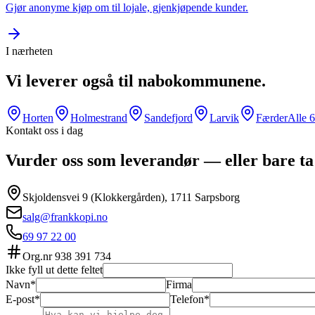
Gjør anonyme kjøp om til lojale, gjenkjøpende kunder.
I nærheten
Vi leverer også til nabokommunene.
Horten
Holmestrand
Sandefjord
Larvik
Færder
Alle
6
Kontakt oss i dag
Vurder oss som leverandør — eller bare ta
Skjoldensvei 9 (Klokkergården), 1711 Sarpsborg
salg@frankkopi.no
69 97 22 00
Org.nr
938 391 734
Ikke fyll ut dette feltet
Navn*
Firma
E-post*
Telefon*