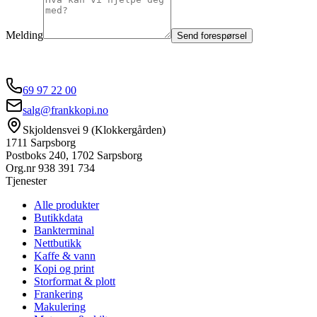
Melding
Send forespørsel
69 97 22 00
salg@frankkopi.no
Skjoldensvei 9 (Klokkergården)
1711 Sarpsborg
Postboks 240, 1702 Sarpsborg
Org.nr
938 391 734
Tjenester
Alle produkter
Butikkdata
Bankterminal
Nettbutikk
Kaffe & vann
Kopi og print
Storformat & plott
Frankering
Makulering