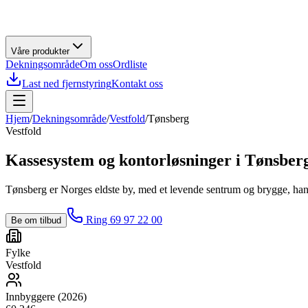
Våre produkter
Dekningsområde
Om oss
Ordliste
Last ned fjernstyring
Kontakt oss
Hjem
/
Dekningsområde
/
Vestfold
/
Tønsberg
Vestfold
Kassesystem og kontorløsninger i
Tønsber
Tønsberg er Norges eldste by, med et levende sentrum og brygge, hand
Ring 69 97 22 00
Be om tilbud
Fylke
Vestfold
Innbyggere (2026)