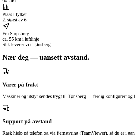
60 246
Plass i fylket
2. størst av 6
Fra Sarpsborg
ca. 55 km i luftlinje
Slik leverer vi i
Tønsberg
Nær deg — uansett avstand.
Varer på frakt
Maskiner og utstyr sendes trygt til Tønsberg — ferdig konfigurert og kl
Support på avstand
Rask hjelp på telefon og via fjernstyring (TeamViewer), så du er i gan