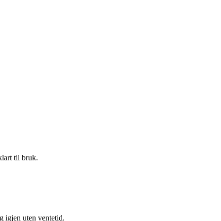
art til bruk.
g igjen uten ventetid.