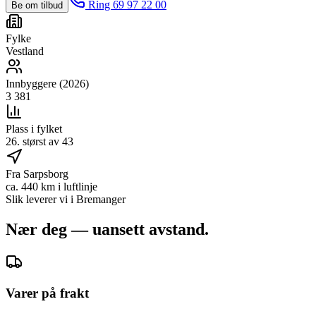
Ring 69 97 22 00
Be om tilbud
Fylke
Vestland
Innbyggere (2026)
3 381
Plass i fylket
26. størst av 43
Fra Sarpsborg
ca. 440 km i luftlinje
Slik leverer vi i
Bremanger
Nær deg — uansett avstand.
Varer på frakt