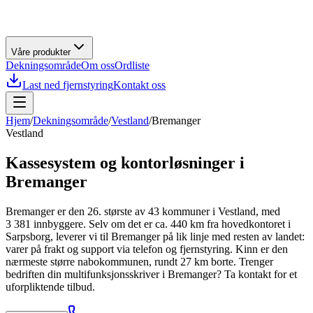
Våre produkter
Dekningsområde
Om oss
Ordliste
Last ned fjernstyring
Kontakt oss
Hjem
/
Dekningsområde
/
Vestland
/
Bremanger
Vestland
Kassesystem og kontorløsninger i
Bremanger
Bremanger er den 26. største av 43 kommuner i Vestland, med
3 381 innbyggere. Selv om det er ca. 440 km fra hovedkontoret i
Sarpsborg, leverer vi til Bremanger på lik linje med resten av landet:
varer på frakt og support via telefon og fjernstyring. Kinn er den
nærmeste større nabokommunen, rundt 27 km borte. Trenger
bedriften din multifunksjonsskriver i Bremanger? Ta kontakt for et
uforpliktende tilbud.