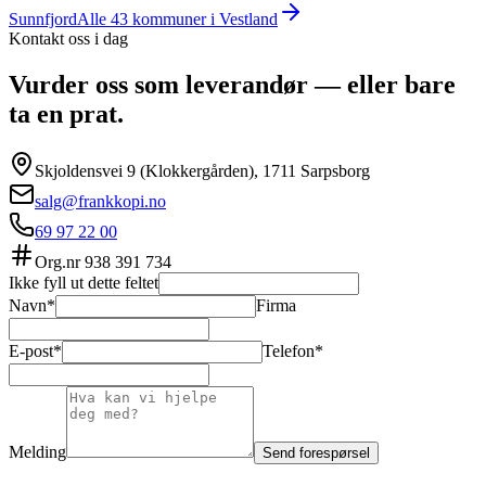
Sunnfjord
Alle
43
kommuner i
Vestland
Kontakt oss i dag
Vurder oss som leverandør — eller bare
ta en prat.
Skjoldensvei 9 (Klokkergården), 1711 Sarpsborg
salg@frankkopi.no
69 97 22 00
Org.nr
938 391 734
Ikke fyll ut dette feltet
Navn*
Firma
E-post*
Telefon*
Melding
Send forespørsel