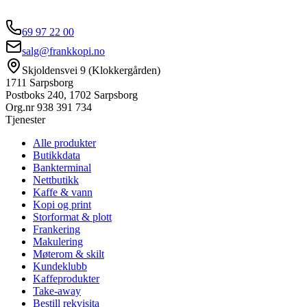
69 97 22 00
salg@frankkopi.no
Skjoldensvei 9 (Klokkergården)
1711 Sarpsborg
Postboks 240, 1702 Sarpsborg
Org.nr
938 391 734
Tjenester
Alle produkter
Butikkdata
Bankterminal
Nettbutikk
Kaffe & vann
Kopi og print
Storformat & plott
Frankering
Makulering
Møterom & skilt
Kundeklubb
Kaffeprodukter
Take-away
Bestill rekvisita