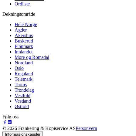
Ordliste
Dekningsområde
Hele Norge
Agder
Akershus
Buskerud
Finnmark
Innlandet
Møre og Romsdal
Nordland
Oslo
Rogaland
Telemark
Troms
Trøndelag
Vestfold
Vestland
Østfold
Følg oss
©
2026
Frankering & Kopiservice AS
Personvern
Informasjonskapsler