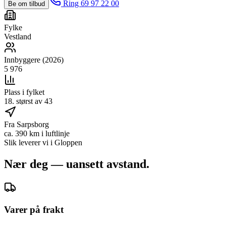
Ring 69 97 22 00
Be om tilbud
Fylke
Vestland
Innbyggere (2026)
5 976
Plass i fylket
18. størst av 43
Fra Sarpsborg
ca. 390 km i luftlinje
Slik leverer vi i
Gloppen
Nær deg — uansett avstand.
Varer på frakt