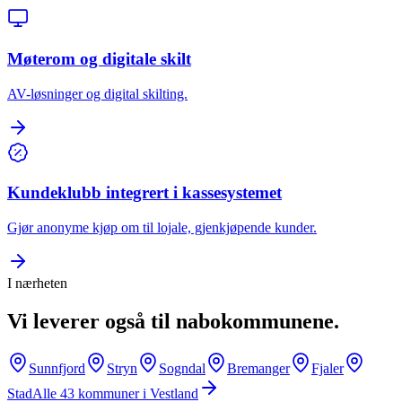
Møterom og digitale skilt
AV-løsninger og digital skilting.
Kundeklubb integrert i kassesystemet
Gjør anonyme kjøp om til lojale, gjenkjøpende kunder.
I nærheten
Vi leverer også til nabokommunene.
Sunnfjord
Stryn
Sogndal
Bremanger
Fjaler
Stad
Alle
43
kommuner i
Vestland