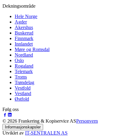
Dekningsområde
Hele Norge
Agder
Akershus
Buskerud
Finnmark
Innlandet
Møre og Romsdal
Nordland
Oslo
Rogaland
Telemark
Troms
Trøndelag
Vestfold
Vestland
Østfold
Følg oss
©
2026
Frankering & Kopiservice AS
Personvern
Informasjonskapsler
Utviklet av
IT-SENTRALEN AS