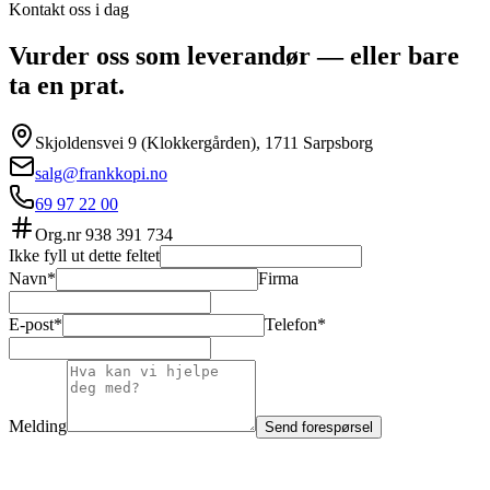
Kontakt oss i dag
Vurder oss som leverandør — eller bare
ta en prat.
Skjoldensvei 9 (Klokkergården), 1711 Sarpsborg
salg@frankkopi.no
69 97 22 00
Org.nr
938 391 734
Ikke fyll ut dette feltet
Navn*
Firma
E-post*
Telefon*
Melding
Send forespørsel