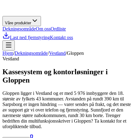
Våre produkter
Dekningsområde
Om oss
Ordliste
Last ned fjernstyring
Kontakt oss
Hjem
/
Dekningsområde
/
Vestland
/
Gloppen
Vestland
Kassesystem og kontorløsninger i
Gloppen
Gloppen ligger i Vestland og er med 5 976 innbyggere den 18.
største av fylkets 43 kommuner. Avstanden på rundt 390 km til
Sarpsborg er ingen hindring — varer sendes på frakt, og det meste
av support gir vi over telefon og fjernstyring. Sunnfjord er den
nærmeste større nabokommunen, rundt 30 km borte. Trenger
bedriften din multifunksjonsskriver i Gloppen? Ta kontakt for et
uforpliktende tilbud.