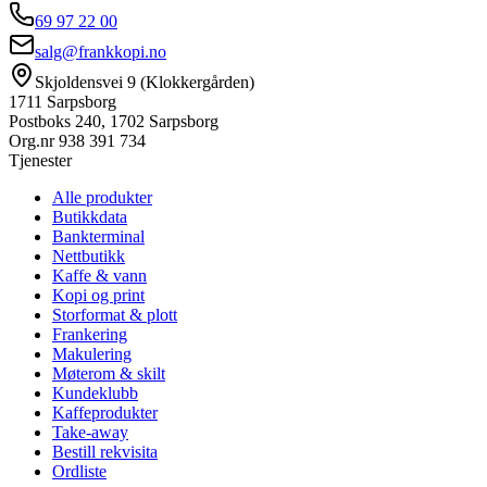
69 97 22 00
salg@frankkopi.no
Skjoldensvei 9 (Klokkergården)
1711 Sarpsborg
Postboks 240, 1702 Sarpsborg
Org.nr
938 391 734
Tjenester
Alle produkter
Butikkdata
Bankterminal
Nettbutikk
Kaffe & vann
Kopi og print
Storformat & plott
Frankering
Makulering
Møterom & skilt
Kundeklubb
Kaffeprodukter
Take-away
Bestill rekvisita
Ordliste