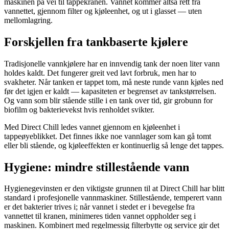
maskinen på vei til tappekranen. Vannet kommer altså rett fra
vannettet, gjennom filter og kjøleenhet, og ut i glasset — uten
mellomlagring.
Forskjellen fra tankbaserte kjølere
Tradisjonelle vannkjølere har en innvendig tank der noen liter vann
holdes kaldt. Det fungerer greit ved lavt forbruk, men har to
svakheter. Når tanken er tappet tom, må neste runde vann kjøles ned
før det igjen er kaldt — kapasiteten er begrenset av tankstørrelsen.
Og vann som blir stående stille i en tank over tid, gir grobunn for
biofilm og bakterievekst hvis renholdet svikter.
Med Direct Chill ledes vannet gjennom en kjøleenhet i
tappeøyeblikket. Det finnes ikke noe vannlager som kan gå tomt
eller bli stående, og kjøleeffekten er kontinuerlig så lenge det tappes.
Hygiene: mindre stillestående vann
Hygienegevinsten er den viktigste grunnen til at Direct Chill har blitt
standard i profesjonelle vannmaskiner. Stillestående, temperert vann
er det bakterier trives i; når vannet i stedet er i bevegelse fra
vannettet til kranen, minimeres tiden vannet oppholder seg i
maskinen. Kombinert med regelmessig filterbytte og service gir det