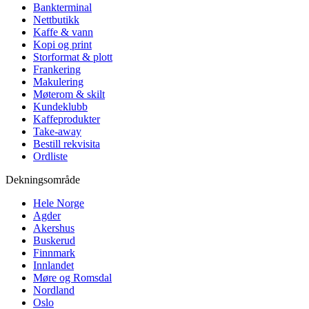
Bankterminal
Nettbutikk
Kaffe & vann
Kopi og print
Storformat & plott
Frankering
Makulering
Møterom & skilt
Kundeklubb
Kaffeprodukter
Take-away
Bestill rekvisita
Ordliste
Dekningsområde
Hele Norge
Agder
Akershus
Buskerud
Finnmark
Innlandet
Møre og Romsdal
Nordland
Oslo