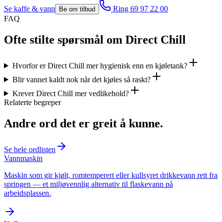
Se
kaffe & vann
Ring 69 97 22 00
Be om tilbud
FAQ
Ofte stilte spørsmål om Direct Chill
Hvorfor er Direct Chill mer hygienisk enn en kjøletank?
Blir vannet kaldt nok når det kjøles så raskt?
Krever Direct Chill mer vedlikehold?
Relaterte begreper
Andre ord det er greit å kunne.
Se hele ordlisten
Vannmaskin
Maskin som gir kjølt, romtemperert eller kullsyret drikkevann rett fra
springen — et miljøvennlig alternativ til flaskevann på
arbeidsplassen.