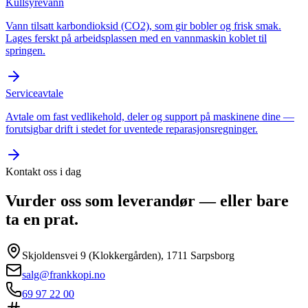
Kullsyrevann
Vann tilsatt karbondioksid (CO2), som gir bobler og frisk smak.
Lages ferskt på arbeidsplassen med en vannmaskin koblet til
springen.
Serviceavtale
Avtale om fast vedlikehold, deler og support på maskinene dine —
forutsigbar drift i stedet for uventede reparasjonsregninger.
Kontakt oss i dag
Vurder oss som leverandør — eller bare
ta en prat.
Skjoldensvei 9 (Klokkergården), 1711 Sarpsborg
salg@frankkopi.no
69 97 22 00