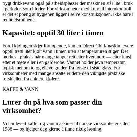
trygt drikkevann også på arbeidsplasser der maskinen står lite i bruk
i perioder, som i ferier. For virksomheter med krav til internkontroll
er det et poeng at hygienen ligger i selve konstruksjonen, ikke bare i
renholdsrutinene.
Kapasitet: opptil 30 liter i timen
Fordi kjølingen skjer fortløpende, kan en Direct Chill-maskin levere
opptil tretti liter kjølt vann i timen uten at temperaturen stiger. Det
merkes i praksis når mange tapper rett etter hverandre — etter lunsj,
etter et møte eller i en garderobe. Vannet holder jevn temperatur,
typisk mellom to og elleve grader, fra første til siste glass. For
virksomheter med mange ansatte er dette den viktigste praktiske
forskjellen fra enklere kjølere.
KAFFE & VANN
Lurer du på hva som passer din
virksomhet?
Vi har levert
kaffe- og vannmaskiner
til norske virksomheter siden
1986 — og hjelper deg gjerne å finne riktig løsning.