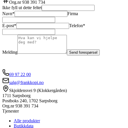
Org.nr
938 391 734
Ikke fyll ut dette feltet
Navn*
Firma
E-post*
Telefon*
Melding
Send forespørsel
69 97 22 00
salg@frankkopi.no
Skjoldensvei 9 (Klokkergården)
1711 Sarpsborg
Postboks 240, 1702 Sarpsborg
Org.nr
938 391 734
Tjenester
Alle produkter
Butikkdata