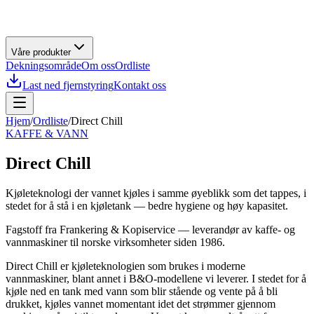
Våre produkter
Dekningsområde
Om oss
Ordliste
Last ned fjernstyring
Kontakt oss
Hjem
/
Ordliste
/
Direct Chill
KAFFE & VANN
Direct Chill
Kjøleteknologi der vannet kjøles i samme øyeblikk som det tappes, i
stedet for å stå i en kjøletank — bedre hygiene og høy kapasitet.
Fagstoff fra
Frankering & Kopiservice
— leverandør av
kaffe- og
vannmaskiner
til norske virksomheter siden
1986
.
Direct Chill er kjøleteknologien som brukes i moderne
vannmaskiner, blant annet i B&O-modellene vi leverer. I stedet for å
kjøle ned en tank med vann som blir stående og vente på å bli
drukket, kjøles vannet momentant idet det strømmer gjennom