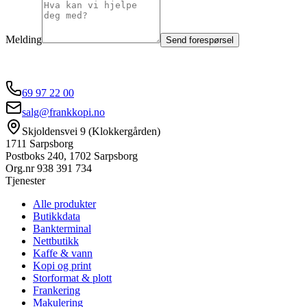
Melding
Send forespørsel
69 97 22 00
salg@frankkopi.no
Skjoldensvei 9 (Klokkergården)
1711 Sarpsborg
Postboks 240, 1702 Sarpsborg
Org.nr
938 391 734
Tjenester
Alle produkter
Butikkdata
Bankterminal
Nettbutikk
Kaffe & vann
Kopi og print
Storformat & plott
Frankering
Makulering