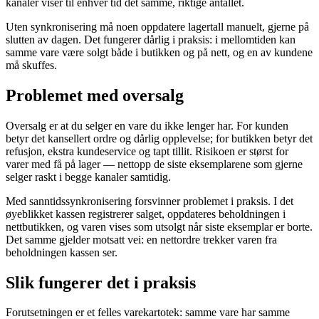
kanaler viser til enhver tid det samme, riktige antallet.
Uten synkronisering må noen oppdatere lagertall manuelt, gjerne på
slutten av dagen. Det fungerer dårlig i praksis: i mellomtiden kan
samme vare være solgt både i butikken og på nett, og en av kundene
må skuffes.
Problemet med oversalg
Oversalg er at du selger en vare du ikke lenger har. For kunden
betyr det kansellert ordre og dårlig opplevelse; for butikken betyr det
refusjon, ekstra kundeservice og tapt tillit. Risikoen er størst for
varer med få på lager — nettopp de siste eksemplarene som gjerne
selger raskt i begge kanaler samtidig.
Med sanntidssynkronisering forsvinner problemet i praksis. I det
øyeblikket kassen registrerer salget, oppdateres beholdningen i
nettbutikken, og varen vises som utsolgt når siste eksemplar er borte.
Det samme gjelder motsatt vei: en nettordre trekker varen fra
beholdningen kassen ser.
Slik fungerer det i praksis
Forutsetningen er et felles varekartotek: samme vare har samme