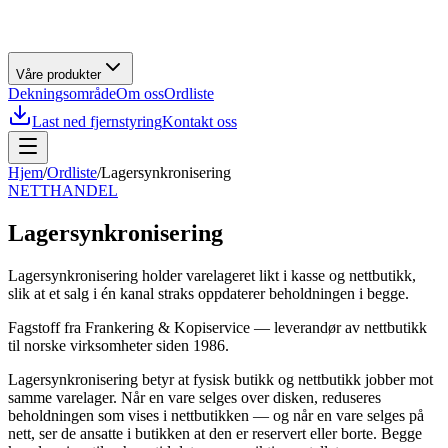
Våre produkter
Dekningsområde
Om oss
Ordliste
Last ned fjernstyring
Kontakt oss
Hjem
/
Ordliste
/
Lagersynkronisering
NETTHANDEL
Lagersynkronisering
Lagersynkronisering holder varelageret likt i kasse og nettbutikk,
slik at et salg i én kanal straks oppdaterer beholdningen i begge.
Fagstoff fra
Frankering & Kopiservice
— leverandør av
nettbutikk
til norske virksomheter siden
1986
.
Lagersynkronisering betyr at fysisk butikk og nettbutikk jobber mot
samme varelager. Når en vare selges over disken, reduseres
beholdningen som vises i nettbutikken — og når en vare selges på
nett, ser de ansatte i butikken at den er reservert eller borte. Begge