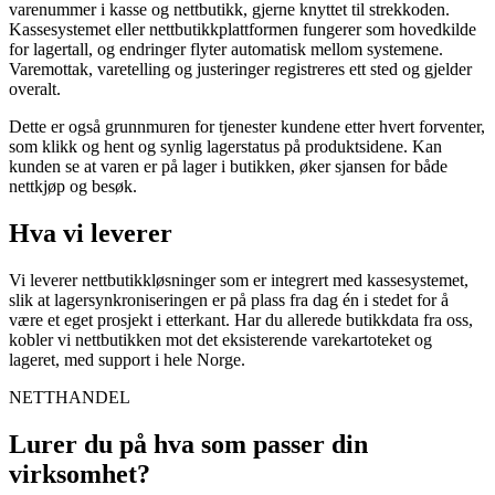
varenummer i kasse og nettbutikk, gjerne knyttet til strekkoden.
Kassesystemet eller nettbutikkplattformen fungerer som hovedkilde
for lagertall, og endringer flyter automatisk mellom systemene.
Varemottak, varetelling og justeringer registreres ett sted og gjelder
overalt.
Dette er også grunnmuren for tjenester kundene etter hvert forventer,
som klikk og hent og synlig lagerstatus på produktsidene. Kan
kunden se at varen er på lager i butikken, øker sjansen for både
nettkjøp og besøk.
Hva vi leverer
Vi leverer nettbutikkløsninger som er integrert med kassesystemet,
slik at lagersynkroniseringen er på plass fra dag én i stedet for å
være et eget prosjekt i etterkant. Har du allerede butikkdata fra oss,
kobler vi nettbutikken mot det eksisterende varekartoteket og
lageret, med support i hele Norge.
NETTHANDEL
Lurer du på hva som passer din
virksomhet?