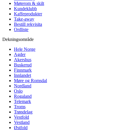
Møterom & skilt
Kundeklubb
Kaffeprodukter
Take-away
Bestill rekvisita
Ordliste
Dekningsområde
Hele Norge
Agder
Akershus
Buskerud
Finnmark
Innlandet
Møre og Romsdal
Nordland
Oslo
Rogaland
Telemark
Troms
Trøndelag
Vestfold
Vestland
Østfold