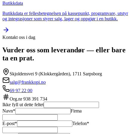
Butikkdata
Butikkdata er fellesbetegnelsen på kassepunkt, programvare, utstyr
og integrasjoner som styrer salg, lager og oppgjør i en butikk.
Kontakt oss i dag
Vurder oss som leverandør — eller bare
ta en prat.
Skjoldensvei 9 (Klokkergården), 1711 Sarpsborg
salg@frankkopi.no
69 97 22 00
Org.nr
938 391 734
Ikke fyll ut dette feltet
Navn*
Firma
E-post*
Telefon*