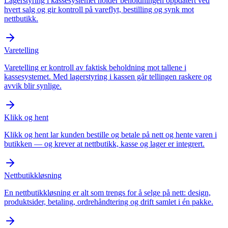
Lagerstyring i kassesystemet holder beholdningen oppdatert ved
hvert salg og gir kontroll på vareflyt, bestilling og synk mot
nettbutikk.
Varetelling
Varetelling er kontroll av faktisk beholdning mot tallene i
kassesystemet. Med lagerstyring i kassen går tellingen raskere og
avvik blir synlige.
Klikk og hent
Klikk og hent lar kunden bestille og betale på nett og hente varen i
butikken — og krever at nettbutikk, kasse og lager er integrert.
Nettbutikkløsning
En nettbutikkløsning er alt som trengs for å selge på nett: design,
produktsider, betaling, ordrehåndtering og drift samlet i én pakke.