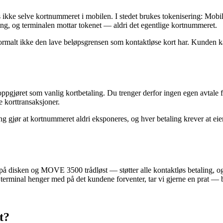
s ikke selve kortnummeret i mobilen. I stedet brukes tokenisering: Mob
ng, og terminalen mottar tokenet — aldri det egentlige kortnummeret.
normalt ikke den lave beløpsgrensen som kontaktløse kort har. Kunden ka
gjøret som vanlig kortbetaling. Du trenger derfor ingen egen avtale 
 korttransaksjoner.
ng gjør at kortnummeret aldri eksponeres, og hver betaling krever at 
disken og MOVE 3500 trådløst — støtter alle kontaktløs betaling, og 
terminal henger med på det kundene forventer, tar vi gjerne en prat — 
t?