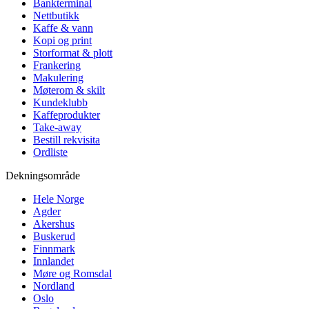
Bankterminal
Nettbutikk
Kaffe & vann
Kopi og print
Storformat & plott
Frankering
Makulering
Møterom & skilt
Kundeklubb
Kaffeprodukter
Take-away
Bestill rekvisita
Ordliste
Dekningsområde
Hele Norge
Agder
Akershus
Buskerud
Finnmark
Innlandet
Møre og Romsdal
Nordland
Oslo