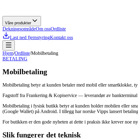
Våre produkter
Dekningsområde
Om oss
Ordliste
Last ned fjernstyring
Kontakt oss
Hjem
/
Ordliste
/
Mobilbetaling
BETALING
Mobilbetaling
Mobilbetaling betyr at kunden betaler med mobil eller smartklokke, ty
Fagstoff fra
Frankering & Kopiservice
— leverandør av
bankterminal
Mobilbetaling i fysisk butikk betyr at kunden holder mobilen eller s
(Google Wallet) på Android. I tillegg har norske Vipps lansert betali
For butikken er den gode nyheten at dette i praksis ikke krever noe n
Slik fungerer det teknisk