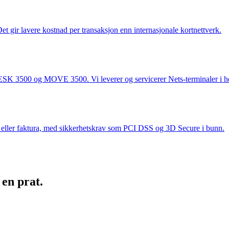
et gir lavere kostnad per transaksjon enn internasjonale kortnettverk.
ESK 3500 og MOVE 3500. Vi leverer og servicerer Nets-terminaler i h
s eller faktura, med sikkerhetskrav som PCI DSS og 3D Secure i bunn.
 en prat.