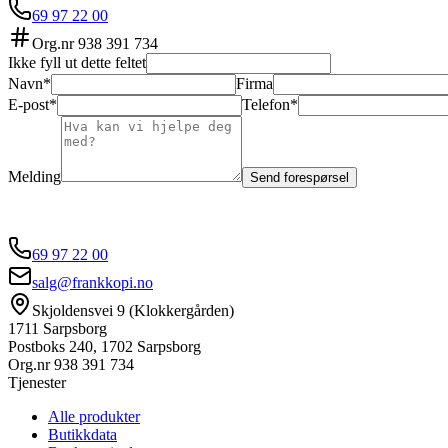
69 97 22 00
Org.nr
938 391 734
Ikke fyll ut dette feltet
Navn*
Firma
E-post*
Telefon*
Melding
Send forespørsel
69 97 22 00
salg@frankkopi.no
Skjoldensvei 9 (Klokkergården)
1711 Sarpsborg
Postboks 240, 1702 Sarpsborg
Org.nr
938 391 734
Tjenester
Alle produkter
Butikkdata