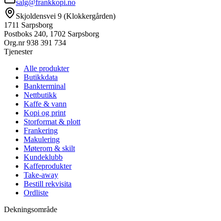
salg@frankkopi.no
Skjoldensvei 9 (Klokkergården)
1711 Sarpsborg
Postboks 240, 1702 Sarpsborg
Org.nr
938 391 734
Tjenester
Alle produkter
Butikkdata
Bankterminal
Nettbutikk
Kaffe & vann
Kopi og print
Storformat & plott
Frankering
Makulering
Møterom & skilt
Kundeklubb
Kaffeprodukter
Take-away
Bestill rekvisita
Ordliste
Dekningsområde