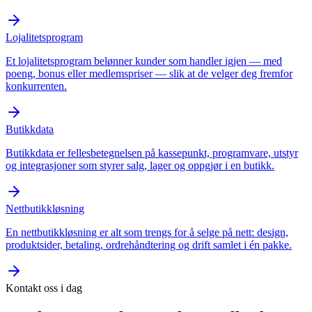
Lojalitetsprogram
Et lojalitetsprogram belønner kunder som handler igjen — med
poeng, bonus eller medlemspriser — slik at de velger deg fremfor
konkurrenten.
Butikkdata
Butikkdata er fellesbetegnelsen på kassepunkt, programvare, utstyr
og integrasjoner som styrer salg, lager og oppgjør i en butikk.
Nettbutikkløsning
En nettbutikkløsning er alt som trengs for å selge på nett: design,
produktsider, betaling, ordrehåndtering og drift samlet i én pakke.
Kontakt oss i dag