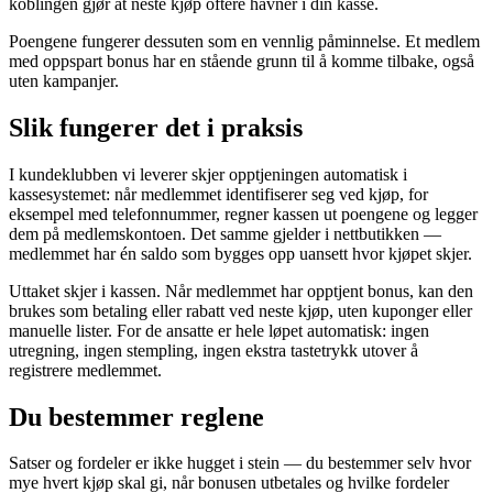
koblingen gjør at neste kjøp oftere havner i din kasse.
Poengene fungerer dessuten som en vennlig påminnelse. Et medlem
med oppspart bonus har en stående grunn til å komme tilbake, også
uten kampanjer.
Slik fungerer det i praksis
I kundeklubben vi leverer skjer opptjeningen automatisk i
kassesystemet: når medlemmet identifiserer seg ved kjøp, for
eksempel med telefonnummer, regner kassen ut poengene og legger
dem på medlemskontoen. Det samme gjelder i nettbutikken —
medlemmet har én saldo som bygges opp uansett hvor kjøpet skjer.
Uttaket skjer i kassen. Når medlemmet har opptjent bonus, kan den
brukes som betaling eller rabatt ved neste kjøp, uten kuponger eller
manuelle lister. For de ansatte er hele løpet automatisk: ingen
utregning, ingen stempling, ingen ekstra tastetrykk utover å
registrere medlemmet.
Du bestemmer reglene
Satser og fordeler er ikke hugget i stein — du bestemmer selv hvor
mye hvert kjøp skal gi, når bonusen utbetales og hvilke fordeler