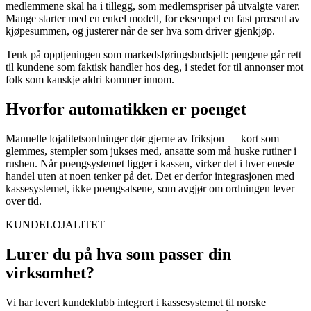
medlemmene skal ha i tillegg, som medlemspriser på utvalgte varer.
Mange starter med en enkel modell, for eksempel en fast prosent av
kjøpesummen, og justerer når de ser hva som driver gjenkjøp.
Tenk på opptjeningen som markedsføringsbudsjett: pengene går rett
til kundene som faktisk handler hos deg, i stedet for til annonser mot
folk som kanskje aldri kommer innom.
Hvorfor automatikken er poenget
Manuelle lojalitetsordninger dør gjerne av friksjon — kort som
glemmes, stempler som jukses med, ansatte som må huske rutiner i
rushen. Når poengsystemet ligger i kassen, virker det i hver eneste
handel uten at noen tenker på det. Det er derfor integrasjonen med
kassesystemet, ikke poengsatsene, som avgjør om ordningen lever
over tid.
KUNDELOJALITET
Lurer du på hva som passer din
virksomhet?
Vi har levert
kundeklubb integrert i kassesystemet
til norske