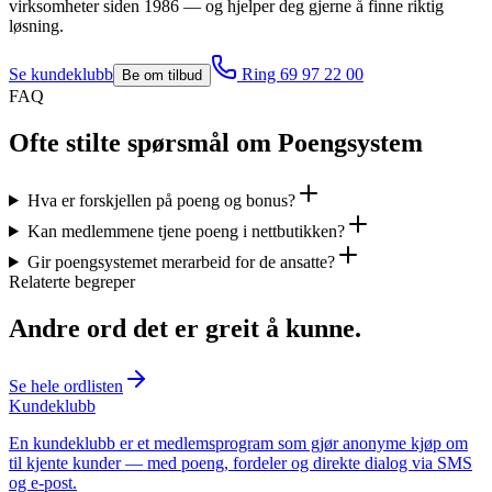
virksomheter siden 1986 — og hjelper deg gjerne å finne riktig
løsning.
Se
kundeklubb
Ring 69 97 22 00
Be om tilbud
FAQ
Ofte stilte spørsmål om Poengsystem
Hva er forskjellen på poeng og bonus?
Kan medlemmene tjene poeng i nettbutikken?
Gir poengsystemet merarbeid for de ansatte?
Relaterte begreper
Andre ord det er greit å kunne.
Se hele ordlisten
Kundeklubb
En kundeklubb er et medlemsprogram som gjør anonyme kjøp om
til kjente kunder — med poeng, fordeler og direkte dialog via SMS
og e-post.