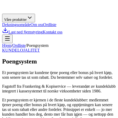
Våre produkter
Dekningsområde
Om oss
Ordliste
Last ned fjernstyring
Kontakt oss
Hjem
/
Ordliste
/
Poengsystem
KUNDELOJALITET
Poengsystem
Et poengsystem lar kundene tjene poeng eller bonus på hvert kjøp,
som senere tas ut som rabatt. Du bestemmer selv satser og fordeler.
Fagstoff fra
Frankering & Kopiservice
— leverandør av
kundeklubb
integrert i kassesystemet
til norske virksomheter siden
1986
.
Et poengsystem er kjernen i de fleste kundeklubber: medlemmet
tjener poeng eller bonus på hvert kjøp, og opptjeningen kan senere
tas ut som rabatt eller andre fordeler. Prinsippet er enkelt — jo mer
kunden handler hos deg, desto mer får hun igjen — og nettopp den