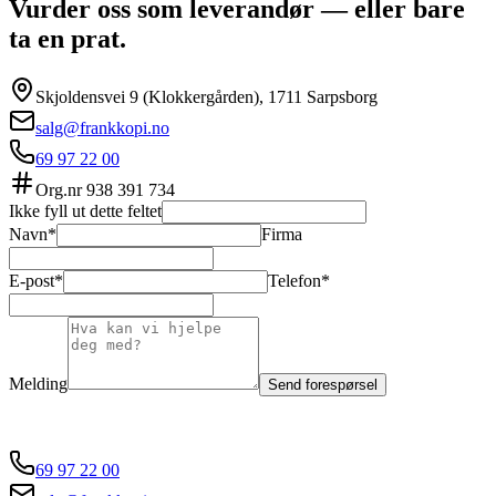
Vurder oss som leverandør — eller bare
ta en prat.
Skjoldensvei 9 (Klokkergården), 1711 Sarpsborg
salg@frankkopi.no
69 97 22 00
Org.nr
938 391 734
Ikke fyll ut dette feltet
Navn*
Firma
E-post*
Telefon*
Melding
Send forespørsel
69 97 22 00